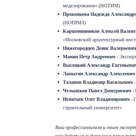
моделирования» (НОТИМ)
Прокопьева Надежда Александр
(НОПРИЗ)
Каршенинников Алексей Вален
«Московский архитектурный инсти
Нижегородцев Денис Валерьеви
Манин Петр Андреевич
- Эксперт
Высоцкий Александр Евгеньеви
Лапыгин Александр Алексеевич
Талапов Владимир Васильевич
-
Челышков Павел Дмитриевич
- 
Игнатьев Олег Владимирович
- 
строительный университет»
Ваш профессионализм и опыт эксперто
нам добиться выдающихся результат