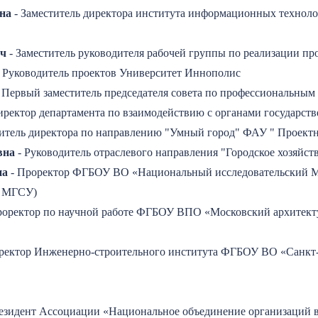
на
- Заместитель директора института информационных технол
ич
- Заместитель руководителя рабочей группы по реализации п
 Руководитель проектов Университет Иннополис
- Первый заместитель председателя совета по профессиональн
иректор департамента по взаимодействию с органами государст
титель директора по направлению "Умный город" ФАУ " Проект
вна
- Руководитель отраслевого направления "Городское хозяйс
на
- Проректор ФГБОУ ВО «Национальный исследовательский М
У МГСУ)
роректор по научной работе ФГБОУ ВПО «Московский архитекту
ректор Инженерно-строительного института ФГБОУ ВО «Санкт
езидент Ассоциации «Национальное объединение организаций 