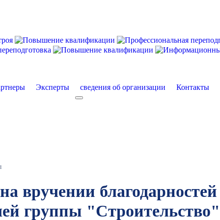
ртнеры
Эксперты
сведения об организации
Контакты
екты
More about: сведения об организации
л
 вручении благодарностей 
чей группы "Строительство"