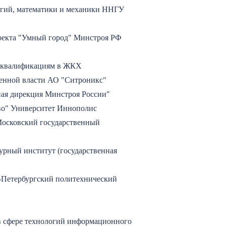
огий, математики и механики ННГУ
роекта "Умный город" Минстроя РФ
ым квалификациям в ЖКХ
венной власти АО "Ситроникс"
ная дирекция Минстроя России"
тво" Университет Иннополис
осковский государственный
рный институт (государственная
-Петербургский политехнический
в сфере технологий информационного