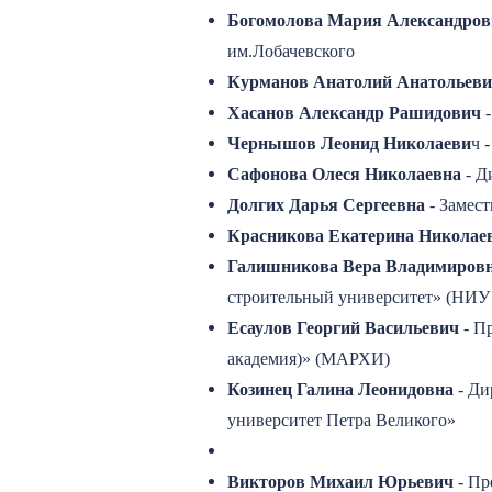
Богомолова Мария Александров
им.Лобачевского
Курманов Анатолий Анатольев
Хасанов Александр Рашидович
-
Чернышов Леонид Николаеви
ч 
Сафонова Олеся Николаевна
- Д
Долгих Дарья Сергеевна
- Замес
Красникова Екатерина Николае
Галишникова Вера Владимиров
строительный университет» (НИ
Есаулов Георгий Васильевич
- П
академия)» (МАРХИ)
Козинец Галина Леонидовна
- Ди
университет Петра Великого»
Викторов Михаил Юрьевич
- Пр