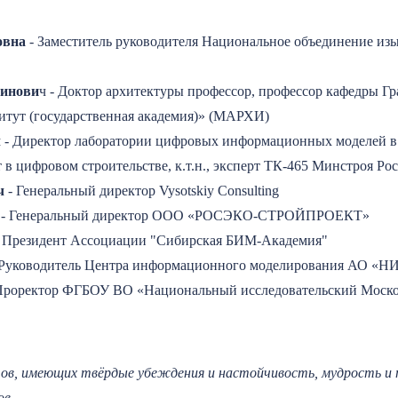
овна
- Заместитель руководителя Национальное объединение из
тинови
ч - Доктор архитектуры профессор, профессор кафедры 
тут (государственная академия)» (МАРХИ)
ч
- Директор лаборатории цифровых информационных моделей в
 в цифровом строительстве, к.т.н., эксперт ТК-465 Минстроя Рос
ч
- Генеральный директор Vysotskiy Consulting
- Генеральный директор ООО «РОСЭКО-СТРОЙПРОЕКТ»
 Президент Ассоциации "Сибирская БИМ-Академия"
Руководитель Центра информационного моделирования АО «НИ
Проректор ФГБОУ ВО «Национальный исследовательский Моско
в, имеющих твёрдые убеждения и настойчивость, мудрость и пр
ов.