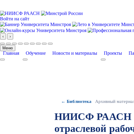
Войти на сайт
‹
›
Меню
Главная
Обучение
Новости и материалы
Проекты
Па
More about: Главная
More about: Обучение
More about: Про
← Библиотека
Архивный материа
НИИСФ РААСН на
отраслевой рабо