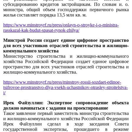
субсидированию кредитов застройщикам. По словам и. о.
министра, общий объем господдержки первичного рынка
жилья составляет порядка 13,5 млн кв. м.
https://www.minstroyrf.ru/press/onlayn-o-stroyke-i-o-ministra-
rasskazal-kak-budut-spasat-rynok-zhilya/
Минстрой России создает единое цифровое пространство
для всех участников отраслей строительства и жилищно-
коммунального хозяйства
Министерство строительства и жилищно-коммунального
хозяйства Российской Федерации создает единое цифровое
пространство для всех участников отраслей строительства и
жилищно-коммунального хозяйства.
https://www.minstroyrf.ru/press/minstroy-rossii-sozdaet-edinoe-
tsifrovoe-prostranstvo-dlya-vsekh-uchastnikov-otrasley-stroitelstva-
i/
Ирек Файзуллин: Экспертное сопровождение объекта
должно начинаться с задания на проектирование
Такое заявление первый заместитель министра строительства
и жилищно-коммунального хозяйства Российской Федерации
Ирек Файзуллин сделал в ходе заседания Совета
государственной экспертизы, прошедшего в режиме