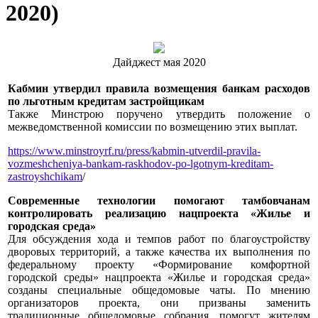
2020)
Дайджест мая 2020
Кабмин утвердил правила возмещения банкам расходов
по льготным кредитам застройщикам
Также Минстрою поручено утвердить положение о
межведомственной комиссии по возмещению этих выплат.
https://www.minstroyrf.ru/press/kabmin-utverdil-pravila-
vozmeshcheniya-bankam-raskhodov-po-lgotnym-kreditam-
zastroyshchikam
/
Современные технологии помогают тамбовчанам
контролировать реализацию нацпроекта «Жилье и
городская среда»
Для обсуждения хода и темпов работ по благоустройству
дворовых территорий, а также качества их выполнения по
федеральному проекту «Формирование комфортной
городской среды» нацпроекта «Жилье и городская среда»
созданы специальные общедомовые чаты. По мнению
организаторов проекта, они призваны заменить
традиционные общедомовые собрания, помогут жителям