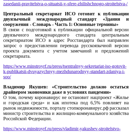
zasedanii-pravitelstva-o-situatsii-v-sfere-zhilishchnogo-stroitelstva-/
Центральный секретариат ИСО готовит к публикации
двуязычный международный стандарт «Здания и
сооружения - Словарь - Часть 1: Основные термины»
В связи с подготовкой к публикации официальной версии
двуязычного международного стандарта центральным
секретариатом ИСО в адрес Росстандарта был направлен
запрос о предоставлении перевода русскоязычной версии
проекта документа с учетом замечаний и предложений
секретариата.
https://www.minstroyrf.ru/press/tsentralnyy-sekretariat-iso-gotovit-
k-publikatsii-dvuyazychnyy-mezhdunarodnyy-standart-zdaniya-i-
soo/
Владимир Якушев: «Строительство должно остаться
драйвером экономики даже в условиях пандемии»
О том, почему коронавирус не остановит нацпроект «Жилье
и городская среда» и как ипотека под 6,5% повлияет на
рынок недвижимости, порталу стопкоронавирус.рф рассказал
министр строительства и жилищно-коммунального хозяйства
Российской Федерации.
https://www.minstroyrf.ru/press/vladimir-yakushev-stroitelstvo-