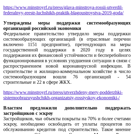
https://www.minstroyrf.ru/press/glava-minstroya-rossii-utverdil-
federalnyy-reestr-luchshikh-praktik-blagoustroystva-2019-goda/
Утверждены меры поддержки системообразующих
организаций российской экономики
Федеральное правительство утвердило меры поддержки
системообразующих организаций (в отраслевые перечни
включено 1151 предприятие), претендующих на меры
государственной поддержки в 2020 году в целях
поддержания их финансовой устойчивости и бесперебойного
функционирования в условиях ухудшения ситуации в связи с
распространением новой коронавирусной инфекции. В
строительстве и жилищно-коммунальном хозяйстве в число
системообразующим вошли 76 организаций - 54
строительные и 22 в сфере ЖКХ.
https://www.minstroyrf.ru/press/utverzhdeny-mery-podderzhki-
sistemoobrazuyushchikh-organizatsiy-rossiyskoy-ekonomiki-/
Властям предложили дополнительно поддержать
застройщиков с эскроу
Застройщиков, чьи объекты покрыты на 70% и более счетами
эскроу, необходимо освободить от уплаты процентов по
обслуживанию кредитов под строительство. Такое мнение