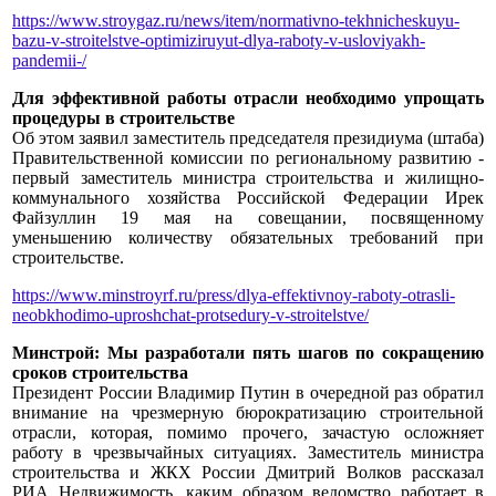
https://www.stroygaz.ru/news/item/normativno-tekhnicheskuyu-
bazu-v-stroitelstve-optimiziruyut-dlya-raboty-v-usloviyakh-
pandemii-/
Для эффективной работы отрасли необходимо упрощать
процедуры в строительстве
Об этом заявил заместитель председателя президиума (штаба)
Правительственной комиссии по региональному развитию -
первый заместитель министра строительства и жилищно-
коммунального хозяйства Российской Федерации Ирек
Файзуллин 19 мая на совещании, посвященному
уменьшению количеству обязательных требований при
строительстве.
https://www.minstroyrf.ru/press/dlya-effektivnoy-raboty-otrasli-
neobkhodimo-uproshchat-protsedury-v-stroitelstve/
Минстрой: Мы разработали пять шагов по сокращению
сроков строительства
Президент России Владимир Путин в очередной раз обратил
внимание на чрезмерную бюрократизацию строительной
отрасли, которая, помимо прочего, зачастую осложняет
работу в чрезвычайных ситуациях. Заместитель министра
строительства и ЖКХ России Дмитрий Волков рассказал
РИА Недвижимость, каким образом ведомство работает в