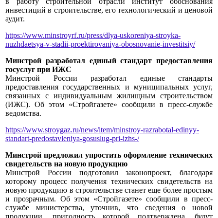
в работу строительной отрасли институт обоснования
инвестиций в строительстве, его технологический и ценовой
аудит.
https://www.minstroyrf.ru/press/dlya-uskoreniya-stroyka-
nuzhdaetsya-v-stadii-proektirovaniya-obosnovanie-investitsiy/
Минстрой разработал единый стандарт предоставления
госуслуг при ИЖС
Минстрой России разработал единые стандарты
предоставления государственных и муниципальных услуг,
связанных с индивидуальным жилищным строительством
(ИЖС). Об этом «Стройгазете» сообщили в пресс-службе
ведомства.
https://www.stroygaz.ru/news/item/minstroy-razrabotal-edinyy-
standart-predostavleniya-gosuslug-pri-izhs-/
Минстрой предложил упростить оформление технических
свидетельств на новую продукцию
Минстрой России подготовил законопроект, благодаря
которому процесс получения технических свидетельств на
новую продукцию в строительстве станет еще более простым
и прозрачным. Об этом «Стройгазете» сообщили в пресс-
службе министерства, уточнив, что сведения о новой
продукции, пригодность которой подтверждена, будут