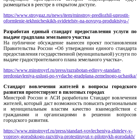
размещаться в реестре в открытом доступе.
https://www.stroygaz.ru/news/item/minstroy-predlozhil-uprostit-
oformlenie-tekhnicheskikh-svidetelstv-na-novuyu-produktsiyu-/
Разработан единый стандарт предоставления услуги по
выдаче градплана земельного участка
На публичное обсуждение вынесен проект постановления
Правительства России «Об утверждении единого стандарта
предоставления государственной (муниципальной) услуги по
выдаче градостроительного плана земельного участка».
https://www.minstroyrf.ru/press/razrabotan-edinyy-standart-
predostavleniya-uslugi-po-vydache-gradplana-zemelnogo-uchastka/
Стандарт вовлечения жителей в вопросы городского
развития протестируют в пилотных городах
Минстрой России и АСИ разработали Стандарт вовлечения
жителей, который даст возможность повысить региональным
и муниципальным властям качество взаимодействия с
гражданами и организациями в решении вопросов
городского развития.
https://www.minstroyrf.ru/press/standart-vovlecheniya-zhiteley-v-
voprosy-gorodskogo-razvitiya-protestiruyut-v-pilotnykh-gorodakh/