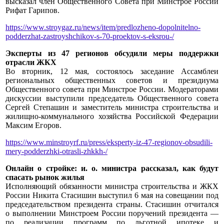
высказал член Общественного Совета при Минстрое России
Рифат Гарипов.
https://www.stroygaz.ru/news/item/predlozheno-dopolnitelno-
podderzhat-zastroyshchikov-s-70-proektov-s-eksrou-/
Эксперты из 47 регионов обсудили меры поддержки
отрасли ЖКХ
Во вторник, 12 мая, состоялось заседание Ассамблеи
региональных общественных советов и президиума
Общественного совета при Минстрое России. Модераторами
дискуссии выступили председатель Общественного совета
Сергей Степашин и заместитель министра строительства и
жилищно-коммунального хозяйства Российской Федерации
Максим Егоров.
https://www.minstroyrf.ru/press/eksperty-iz-47-regionov-obsudili-
mery-podderzhki-otrasli-zhkkh-/
Онлайн о стройке: и. о. министра рассказал, как будут
спасать рынок жилья
Исполняющий обязанности министра строительства и ЖКХ
России Никита Стасишин выступил 6 мая на совещании под
председательством президента страны. Стасишин отчитался
о выполнении Минстроем России поручений президента —
по реализации программ по льготной ипотеке и