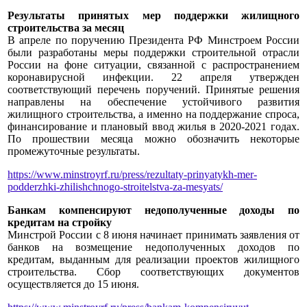
Результаты принятых мер поддержки жилищного
строительства за месяц
В апреле по поручению Президента РФ Минстроем России
были разработаны меры поддержки строительной отрасли
России на фоне ситуации, связанной с распространением
коронавирусной инфекции. 22 апреля утвержден
соответствующий перечень поручений. Принятые решения
направлены на обеспечение устойчивого развития
жилищного строительства, а именно на поддержание спроса,
финансирование и плановый ввод жилья в
2020-2021
годах.
По прошествии месяца можно обозначить некоторые
промежуточные результаты.
https://www.minstroyrf.ru/press/rezultaty-prinyatykh-mer-
podderzhki-zhilishchnogo-stroitelstva-za-mesyats/
Банкам компенсируют недополученные доходы по
кредитам на стройку
Минстрой России с 8 июня начинает принимать заявления от
банков на возмещение недополученных доходов по
кредитам, выданным для реализации проектов жилищного
строительства. Сбор соответствующих документов
осуществляется до 15 июня.