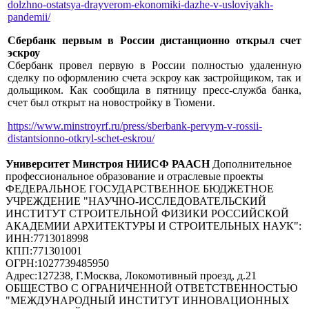
dolzhno-ostatsya-drayverom-ekonomiki-dazhe-v-usloviyakh-
pandemii/
Сбербанк первым в России дистанционно открыл счет
эскроу
Сбербанк провел первую в России полностью удаленную
сделку по оформлению счета эскроу как застройщиком, так и
дольщиком. Как сообщила в пятницу пресс-служба банка,
счет был открыт на новостройку в Тюмени.
https://www.minstroyrf.ru/press/sberbank-pervym-v-rossii-
distantsionno-otkryl-schet-eskrou/
Университет Минстроя НИИСФ РААСН
Дополнительное
профессиональное образование и отраслевые проекты
ФЕДЕРАЛЬНОЕ ГОСУДАРСТВЕННОЕ БЮДЖЕТНОЕ
УЧРЕЖДЕНИЕ "НАУЧНО-ИССЛЕДОВАТЕЛЬСКИЙ
ИНСТИТУТ СТРОИТЕЛЬНОЙ ФИЗИКИ РОССИЙСКОЙ
АКАДЕМИИ АРХИТЕКТУРЫ И СТРОИТЕЛЬНЫХ НАУК"
:
ИНН:
7713018998
КПП:
771301001
ОГРН:
1027739485950
Адрес:
127238, Г.Москва, Локомотивный проезд, д.21
ОБЩЕСТВО С ОГРАНИЧЕННОЙ ОТВЕТСТВЕННОСТЬЮ
"МЕЖДУНАРОДНЫЙ ИНСТИТУТ ИННОВАЦИОННЫХ