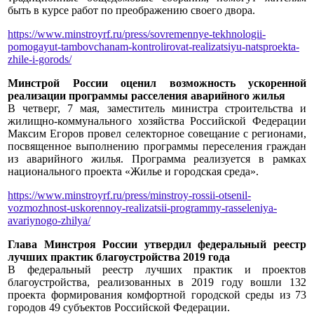
быть в курсе работ по преображению своего двора.
https://www.minstroyrf.ru/press/sovremennye-tekhnologii-
pomogayut-tambovchanam-kontrolirovat-realizatsiyu-natsproekta-
zhile-i-gorods/
Минстрой России оценил возможность ускоренной
реализации программы расселения аварийного жилья
В четверг, 7 мая, заместитель министра строительства и
жилищно-коммунального хозяйства Российской Федерации
Максим Егоров провел селекторное совещание с регионами,
посвященное выполнению программы переселения граждан
из аварийного жилья. Программа реализуется в рамках
национального проекта «Жилье и городская среда».
https://www.minstroyrf.ru/press/minstroy-rossii-otsenil-
vozmozhnost-uskorennoy-realizatsii-programmy-rasseleniya-
avariynogo-zhilya/
Глава Минстроя России утвердил федеральный реестр
лучших практик благоустройства 2019 года
В федеральный реестр лучших практик и проектов
благоустройства, реализованных в 2019 году вошли 132
проекта формирования комфортной городской среды из 73
городов 49 субъектов Российской Федерации.