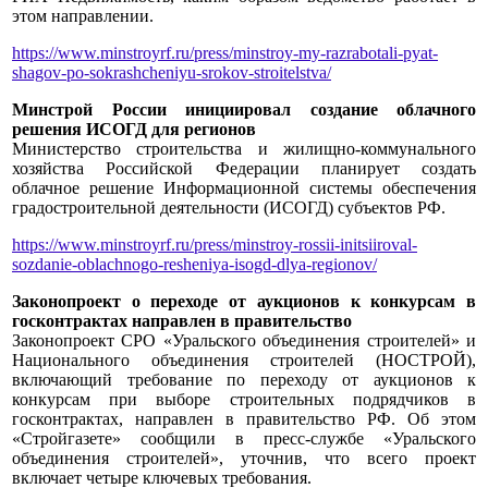
этом направлении.
https://www.minstroyrf.ru/press/minstroy-my-razrabotali-pyat-
shagov-po-sokrashcheniyu-srokov-stroitelstva/
Минстрой России инициировал создание облачного
решения ИСОГД для регионов
Министерство строительства и жилищно-коммунального
хозяйства Российской Федерации планирует создать
облачное решение Информационной системы обеспечения
градостроительной деятельности (ИСОГД) субъектов РФ.
https://www.minstroyrf.ru/press/minstroy-rossii-initsiiroval-
sozdanie-oblachnogo-resheniya-isogd-dlya-regionov/
Законопроект о переходе от аукционов к конкурсам в
госконтрактах направлен в правительство
Законопроект СРО «Уральского объединения строителей» и
Национального объединения строителей (НОСТРОЙ),
включающий требование по переходу от аукционов к
конкурсам при выборе строительных подрядчиков в
госконтрактах, направлен в правительство РФ. Об этом
«Стройгазете» сообщили в пресс-службе «Уральского
объединения строителей», уточнив, что всего проект
включает четыре ключевых требования.