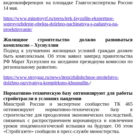
видеоконференции на площадке Главгосэкспертизы России
14 мая.
https://www.minstroyrf.ru/press/irek-fayzullin-ekspertnoe-
soprovozhdenie-obekta-dolzhno-nachinatsya-s-zadaniya-na-
proektirovanie/
Жилищное строительство должно развиваться
комплексно – Хуснуллин
Подход к улучшению жилищных условий граждан должен
быть комплексным. Об этом заявил зампред правительства
РФ Марат Хуснуллин на заседании президиума комиссии по
региональному развитию.
https://www.stroygaz.ru/news/item/zhilishchnoe-stroitelstvo-
dolzhno-razvivatsya-kompleksno-khusnullin-
/
Нормативно-техническую базу оптимизируют для работы
стройотрасли в условиях пандемии
Минстрой России и экспертное сообщество ТК 465
оптимизируют нормативно-техническую базу в
строительстве для преодоления экономических последствий,
связанных с распространением коронавируса и извлечения
уроков эпидемиологической вспышки на будущее. Об этом
«Стройгазете» сообщили в пресс-службе министерства.