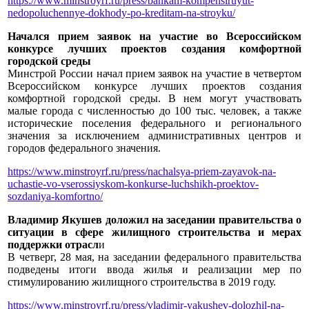
https://www.minstroyrf.ru/press/bankam-kompensiruyut-
nedopoluchennye-dokhody-po-kreditam-na-stroyku/
Начался прием заявок на участие во Всероссийском
конкурсе лучших проектов создания комфортной
городской среды
Минстрой России начал прием заявок на участие в четвертом
Всероссийском конкурсе лучших проектов создания
комфортной городской среды. В нем могут участвовать
малые города с численностью до 100 тыс. человек, а также
исторические поселения федерального и регионального
значения за исключением административных центров и
городов федерального значения.
https://www.minstroyrf.ru/press/nachalsya-priem-zayavok-na-
uchastie-vo-vserossiyskom-konkurse-luchshikh-proektov-
sozdaniya-komfortno/
Владимир Якушев доложил на заседании правительства о
ситуации в сфере жилищного строительства и мерах
поддержки отрасл
и
В четверг, 28 мая, на заседании федерального правительства
подведены итоги ввода жилья и реализации мер по
стимулированию жилищного строительства в 2019 году.
https://www.minstroyrf.ru/press/vladimir-yakushev-dolozhil-na-