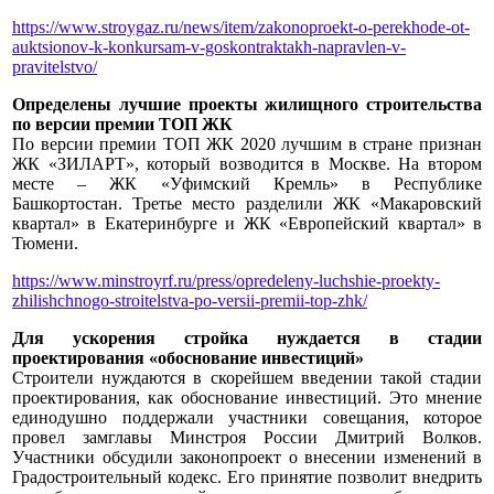
https://www.stroygaz.ru/news/item/zakonoproekt-o-perekhode-ot-
auktsionov-k-konkursam-v-goskontraktakh-napravlen-v-
pravitelstvo/
Определены лучшие проекты жилищного строительства
по версии премии ТОП ЖК
По версии премии ТОП ЖК 2020 лучшим в стране признан
ЖК «ЗИЛАРТ», который возводится в Москве. На втором
месте – ЖК «Уфимский Кремль» в Республике
Башкортостан. Третье место разделили ЖК «Макаровский
квартал» в Екатеринбурге и ЖК «Европейский квартал» в
Тюмени.
https://www.minstroyrf.ru/press/opredeleny-luchshie-proekty-
zhilishchnogo-stroitelstva-po-versii-premii-top-zhk/
Для ускорения стройка нуждается в стадии
проектирования «обоснование инвестиций»
Строители нуждаются в скорейшем введении такой стадии
проектирования, как обоснование инвестиций. Это мнение
единодушно поддержали участники совещания, которое
провел замглавы Минстроя России Дмитрий Волков.
Участники обсудили законопроект о внесении изменений в
Градостроительный кодекс. Его принятие позволит внедрить