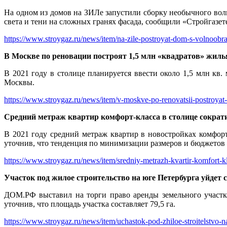
На одном из домов на ЗИЛе запустили сборку необычного волн
света и тени на сложных гранях фасада, сообщили «Стройгазе
https://www.stroygaz.ru/news/item/na-zile-postroyat-dom-s-volnoob
В Москве по реновации построят 1,5 млн «квадратов» жиль
В 2021 году в столице планируется ввести около 1,5 млн кв
Москвы.
https://www.stroygaz.ru/news/item/v-moskve-po-renovatsii-postroyat
Средний метраж квартир комфорт-класса в столице сократи
В 2021 году средний метраж квартир в новостройках комфор
уточнив, что тенденция по минимизации размеров и бюджетов л
https://www.stroygaz.ru/news/item/sredniy-metrazh-kvartir-komfort-klas
Участок под жилое строительство на юге Петербурга уйдет с
ДОМ.РФ выставил на торги право аренды земельного участка
уточнив, что площадь участка составляет 79,5 га.
https://www.stroygaz.ru/news/item/uchastok-pod-zhiloe-stroitelstvo-n