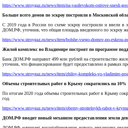
https://www.stroygaz.ru/news/item/na-vasilevskom-ostrove-snesli-gost
Больше всего домов по эскроу построили в Московской обл
С 2019 года в России по схеме эскроу построили и ввели в 
ДОМ.РФ, уточнив, что общая площадь введенного по эскроу жил
https://www.stroygaz.ru/news/item/bolshe-vsego-domov-po-eskrou-post
Жилой комплекс во Владимире построят по программе по
Банк ДОМ.РФ направит 499 млн рублей на строительство жило
уточнив, что финансирование будет предоставлено в рамках 
https://www.stroygaz.ru/news/item/zhiloy-kompleks-vo-vladimire-p
Объемы строительных работ в Крыму сократились на 10%
По итогам 2020 года объемы строительных работ в Крыму сокр
год.
https://www.stroygaz.ru/news/item/obemy-stroitelnykh-rabot-v-krymu-
ДОМ.РФ вводит новый механизм предоставления земли де
ДОМ.РФ начинает масштабирование нового механизма реализ