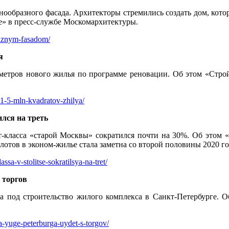
ообразного фасада. Архитекторы стремились создать дом, котор
те» в пресс-службе Москомархитектуры.
raznym-fasadom/
я
. метров нового жилья по программе реновации. Об этом «Строй
-1-5-mln-kvadratov-zhilya/
лся на треть
т-класса «старой Москвы» сократился почти на 30%. Об этом «
отов в эконом-жилье стала заметна со второй половины 2020 го
sa-v-stolitse-sokratilsya-na-tret/
 торгов
 под строительство жилого комплекса в Санкт-Петербурге. О
a-yuge-peterburga-uydet-s-torgov/