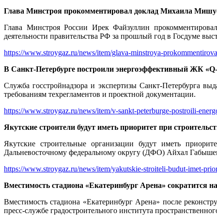
Глава Минстроя прокомментировал доклад Михаила Мишу
Глава Минстроя России Ирек Файзуллин прокомментировал 
деятельности правительства РФ за прошлый год в Госдуме в
https://www.stroygaz.ru/news/item/glava-minstroya-prokommentirova
В Санкт-Петербурге построили энергоэффективный ЖК «Q
Служба госстройнадзора и экспертизы Санкт-Петербурга вы
требованиям техрегламентов и проектной документации.
https://www.stroygaz.ru/news/item/v-sankt-peterburge-postroili-energ
Якутские строители будут иметь приоритет при строительст
Якутские строительные организации будут иметь приорит
Дальневосточному федеральному округу (ДФО) Айхал Габыше
https://www.stroygaz.ru/news/item/yakutskie-stroiteli-budut-imet-priori
Вместимость стадиона «Екатеринбург Арена» сократится на
Вместимость стадиона «Екатеринбург Арена» после реконструк
пресс-службе градостроительного института пространственног