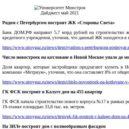
Дайджест май 2021
Рядом с Петербургом построят ЖК «Стороны Света»
Банк ДОМ.РФ направит 5,7 млрд рублей на строительство ж
кредитного учреждения, уточнив, что данный ЖК находится в 
https://www.stroygaz.ru/news/item/ryadom-s-peterburgom-postroyat-z
Число новостроек на котловане в Новой Москве упало до 
Доля квартир, которые застройщики предлагают купить в Н
компании «Метриум», уточнив, что она составляет 8% от обще
https://www.stroygaz.ru/news/item/chislo-novostroek-na-kotlovane
ГК ФСК построит в Калуге дом на 455 квартир
ГК ФСК начала строительство нового корпуса №17 в рамках р
19-этажке площадью 33,8 тыс. кв. метров.
https://www.stroygaz.ru/news/item/gk-fsk-postroit-v-kaluge-dom-na-4
На ЗИЛе построят дом с волнообразным фасадом