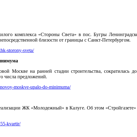
илого комплекса «Стороны Света» в пос. Бугры Ленинградско
непосредственной близости от границы с Санкт-Петербургом.
hk-storony-sveta/
минимума
овой Москве на ранней стадии строительства, сократилась д
го числа предложений.
-v-novoy-moskve-upalo-do-minimuma/
еализации ЖК «Молодежный» в Калуге. Об этом «Стройгазете» со
55-kvartir/