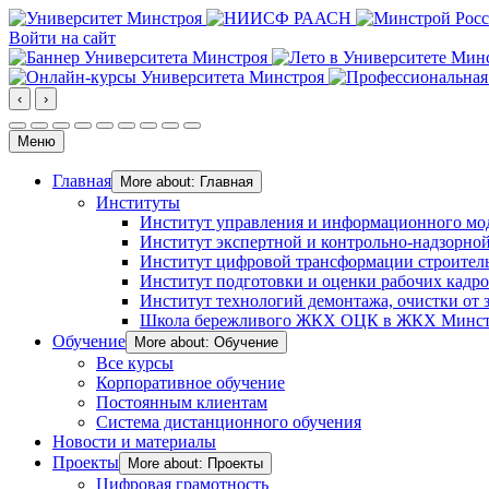
Войти на сайт
‹
›
Меню
Главная
More about: Главная
Институты
Институт управления и информационного мо
Институт экспертной и контрольно-надзорной
Институт цифровой трансформации строител
Институт подготовки и оценки рабочих кадр
Институт технологий демонтажа, очистки от з
Школа бережливого ЖКХ ОЦК в ЖКХ Минст
Обучение
More about: Обучение
Все курсы
Корпоративное обучение
Постоянным клиентам
Система дистанционного обучения
Новости и материалы
Проекты
More about: Проекты
Цифровая грамотность