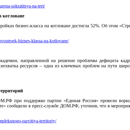
rena-sokratitsya-na-tret/
а котловане
тройках бизнес-класса на котловане достигла 52%. Об этом «С
vostroek-biznes-klassa-na-kotlovane/
кадемии, направленной на решение проблемы дефицита кадр
о нехватка ресурсов – одна из ключевых проблем на пути ши
территорий
ОМ.РФ при поддержке партии «Единая Россия» провели воркш
ете» сообщили в пресс-службе ДОМ.РФ, уточнив, что в меропри
pleksnogo-razvitiya-territoriy/