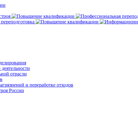
делирования
 деятельности
ьной отрасли
ов
агрязнений и переработке отходов
роя России