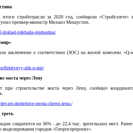
стина
итоги стройотрасли за 2020 год, сообщили «Стройгазете» в
ыступил премьер-министр Михаил Мишустин.
l-doklad-mikhaila-mishustina/
-мир»
дала заключение о соответствии (ЗОС) на жилой комплекс «Q-
oeffektivnyy-zhk-q-mir/
ве моста через Лену
ет при строительстве моста через Лену, сообщил координ
в.
tet-pri-stroitelstve-mosta-cherez-lenu-/
 треть
ции сократится на 36% - до 22,4 тыс. зрительских мест. Ранее 
о моделирования городов «Гипрогорпроект».