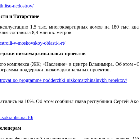
initsu-nedostroy/
асти и Татарстане
эксплуатацию 1,5 тыс. многоквартирных домов на 180 тыс. кв
ья составила 8,9 млн кв. метров.
roili-v-moskovskoy-oblasti-i-rt/
ддержки низкомаржинальных проектов
го комплекса (ЖК) «Наследие» в центре Владимира. Об этом «С
программы поддержки низкомаржинальных проектов.
ostroyat-po-programme-podderzhki-nizkomarzhinalnykh-proektov/
атились на 10%. Об этом сообщил глава республики Сергей Аксе
sokratilis-na-10/
велоперам
ации федеральной недвижимости – аукционов «за долю». Об 