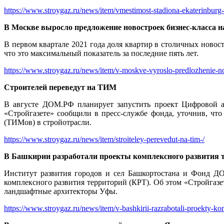
https://www.stroygaz.ru/news/item/vmestimost-stadiona-ekaterinburg-a
В Москве выросло предложение новостроек бизнес-класса н
В первом квартале 2021 года доля квартир в столичных новос
что это максимальный показатель за последние пять лет.
https://www.stroygaz.ru/news/item/v-moskve-vyroslo-predlozhenie-no
Строителей переведут на ТИМ
В августе ДОМ.РФ планирует запустить проект Цифровой а
«Стройгазете» сообщили в пресс-службе фонда, уточнив, чт
(ТИМов) в стройотрасли.
https://www.stroygaz.ru/news/item/stroiteley-perevedut-na-tim-/
В Башкирии разработали проекты комплексного развития 
Институт развития городов и сел Башкортостана и Фонд Д
комплексного развития территорий (КРТ). Об этом «Стройгаз
ландшафтные архитекторы Уфы.⁠
https://www.stroygaz.ru/news/item/v-bashkirii-razrabotali-proekty-kom