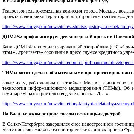
В столице построят пешеходный мост через Яузу
Градостроительно-земельная комиссия города Москвы, возглав
проекта планировки территории для строительства пешеходного
https://www.stroygaz.ru/news/item/v-stolitse-postroyat-peshekhodny
ДОМ.РФ профинансирует девелоперский проект в Олимпий
Банк ДОМ.РФ и специализированный застройщик (СЗ) «Сочи-
этом «Стройгазете» сообщили в пресс-службе кредитного учреж
https://www.stroygaz.ru/news/item/dom-rf-profinansiruet-developers
ТИМы хотят сделать обязательными при проектировании 
Заказчикам, работающим на стройках Москвы, финансирование
технологии информационного моделирования (ТИМы). Об э
семинаре «Градостроительная деятельность – 2021».
https://www.stroygaz.ru/news/item/timy-khotyat-sdelat-obyazatelnymi-p
На Васильевском острове снесли гостиницу-недострой
В Санкт-Петербурге завершился снос недостроенной гостиницы
месте построят жилой дом в исторических линиях приюта Фран