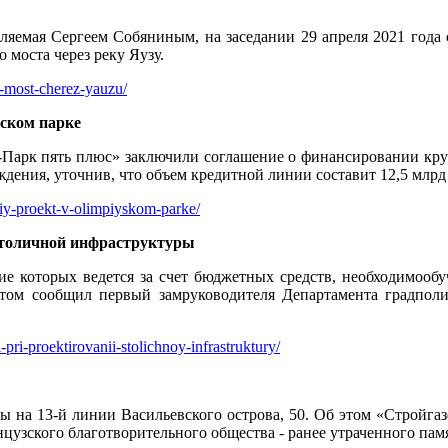
ляемая Сергеем Собяниным, на заседании 29 апреля 2021 года с
 моста через реку Яузу.
y-most-cherez-yauzu/
ском парке
Парк пять плюс» заключили соглашение о финансировании круп
дения, уточнив, что объем кредитной линии составит 12,5 млрд
kiy-proekt-v-olimpiyskom-parke/
столичной инфраструктуры
 которых ведется за счет бюджетных средств, необходимообуч
том сообщил первый замруководителя Департамента градпол
ri-proektirovanii-stolichnoy-infrastruktury/
 на 13-й линии Васильевского острова, 50. Об этом «Стройгаз
цузского благотворительного общества - ранее утраченного пам