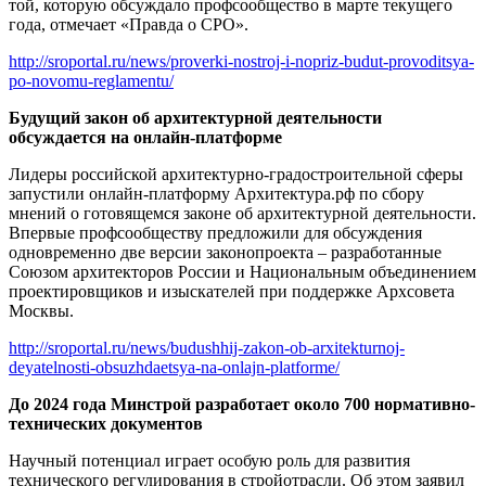
той, которую обсуждало профсообщество в марте текущего
года, отмечает «Правда о СРО».
http://sroportal.ru/news/proverki-nostroj-i-nopriz-budut-provoditsya-
po-novomu-reglamentu/
Будущий закон об архитектурной деятельности
обсуждается на онлайн-платформе
Лидеры российской архитектурно-градостроительной сферы
запустили онлайн-платформу Архитектура.рф по сбору
мнений о готовящемся законе об архитектурной деятельности.
Впервые профсообществу предложили для обсуждения
одновременно две версии законопроекта – разработанные
Союзом архитекторов России и Национальным объединением
проектировщиков и изыскателей при поддержке Архсовета
Москвы.
http://sroportal.ru/news/budushhij-zakon-ob-arxitekturnoj-
deyatelnosti-obsuzhdaetsya-na-onlajn-platforme/
До 2024 года Минстрой разработает около 700 нормативно-
технических документов
Научный потенциал играет особую роль для развития
технического регулирования в стройотрасли. Об этом заявил