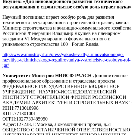
Якушев: «Для инновационного развития технического
регулирования в строительстве особую роль играет наука»
Научный потенциал играет особую роль для развития
технического регулирования в строительной отрасли, заявил
Министр строительства и жилищно-коммунального хозяйства
Российской Федерации Владимир Якушев на пленарном
заседании VI Международного форума высотного и
уникального строительства 100+ Forum Russia.
http://www.minstroyrf.ru/press/yakushev-dlya-innovatsionnogo-
razvitiya-tekhnicheskogo-regulirovaniya-v-stroitelstve-osobuyu-rol-
igr/
Университет Минстроя НИИСФ РААСН
Дополнительное
профессиональное образование и отраслевые проекты
ФЕДЕРАЛЬНОЕ ГОСУДАРСТВЕННОЕ БЮДЖЕТНОЕ
УЧРЕЖДЕНИЕ "НАУЧНО-ИССЛЕДОВАТЕЛЬСКИЙ
ИНСТИТУТ СТРОИТЕЛЬНОЙ ФИЗИКИ РОССИЙСКОЙ
АКАДЕМИИ АРХИТЕКТУРЫ И СТРОИТЕЛЬНЫХ НАУК"
:
ИНН:
7713018998
КПП:
771301001
ОГРН:
1027739485950
Адрес:
127238, Г.Москва, Локомотивный проезд, д.21
ОБЩЕСТВО С ОГРАНИЧЕННОЙ ОТВЕТСТВЕННОСТЬЮ