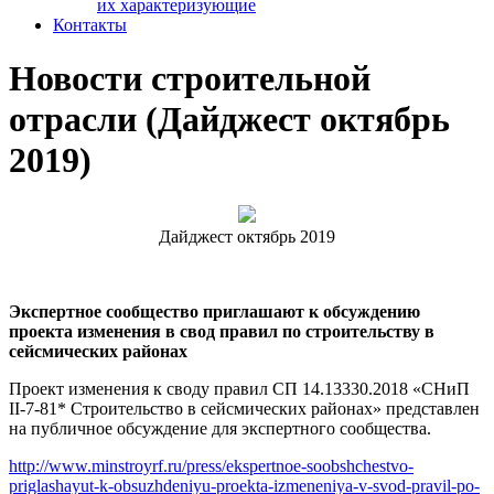
их характеризующие
Контакты
Новости строительной
отрасли (Дайджест октябрь
2019)
Дайджест октябрь 2019
Экспертное сообщество приглашают к обсуждению
проекта изменения в свод правил по строительству в
сейсмических районах
Проект изменения к своду правил СП 14.13330.2018 «СНиП
II-7-81* Строительство в сейсмических районах» представлен
на публичное обсуждение для экспертного сообщества.
http://www.minstroyrf.ru/press/ekspertnoe-soobshchestvo-
priglashayut-k-obsuzhdeniyu-proekta-izmeneniya-v-svod-pravil-po-