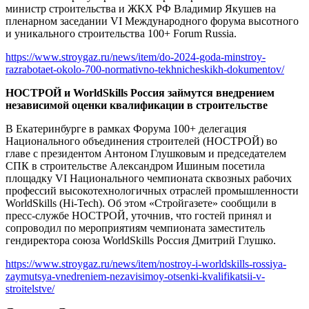
министр строительства и ЖКХ РФ Владимир Якушев на
пленарном заседании VI Международного форума высотного
и уникального строительства 100+ Forum Russia.
https://www.stroygaz.ru/news/item/do-2024-goda-minstroy-
razrabotaet-okolo-700-normativno-tekhnicheskikh-dokumentov/
НОСТРОЙ и WorldSkills Россия займутся внедрением
независимой оценки квалификации в строительстве
В Екатеринбурге в рамках Форума 100+ делегация
Национального объединения строителей (НОСТРОЙ) во
главе с президентом Антоном Глушковым и председателем
СПК в строительстве Александром Ишиным посетила
площадку VI Национального чемпионата сквозных рабочих
профессий высокотехнологичных отраслей промышленности
WorldSkills (Hi-Tech). Об этом «Стройгазете» сообщили в
пресс-службе НОСТРОЙ, уточнив, что гостей принял и
сопроводил по мероприятиям чемпионата заместитель
гендиректора союза WorldSkills Россия Дмитрий Глушко.
https://www.stroygaz.ru/news/item/nostroy-i-worldskills-rossiya-
zaymutsya-vnedreniem-nezavisimoy-otsenki-kvalifikatsii-v-
stroitelstve/