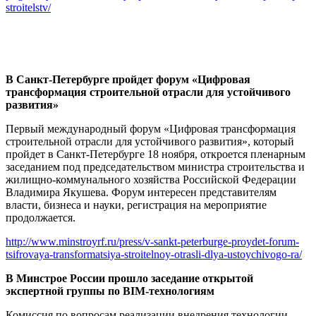
stroitelstv/
В Санкт-Петербурге пройдет форум «Цифровая
трансформация строительной отрасли для устойчивого
развития»
Первый международный форум «Цифровая трансформация
строительной отрасли для устойчивого развития», который
пройдет в Санкт-Петербурге 18 ноября, откроется пленарным
заседанием под председательством министра строительства и
жилищно-коммунального хозяйства Российской Федерации
Владимира Якушева. Форум интересен представителям
власти, бизнеса и науки, регистрация на мероприятие
продолжается.
http://www.minstroyrf.ru/press/v-sankt-peterburge-proydet-forum-
tsifrovaya-transformatsiya-stroitelnoy-otrasli-dlya-ustoychivogo-ra/
В Минстрое России прошло заседание открытой
экспертной группы по BIM-технологиям
Комиссия по вопросам реализации внедрения технологии