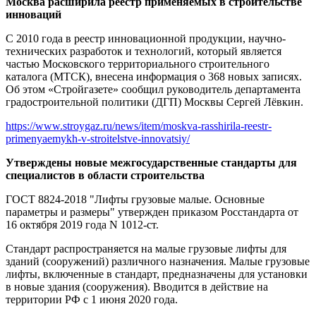
Москва расширила реестр применяемых в строительстве
инноваций
С 2010 года в реестр инновационной продукции, научно-
технических разработок и технологий, который является
частью Московского территориального строительного
каталога (МТСК), внесена информация о 368 новых записях.
Об этом «Стройгазете» сообщил руководитель департамента
градостроительной политики (ДГП) Москвы Сергей Лёвкин.
https://www.stroygaz.ru/news/item/moskva-rasshirila-reestr-
primenyaemykh-v-stroitelstve-innovatsiy/
Утверждены новые межгосударственные стандарты для
специалистов в области строительства
ГОСТ 8824-2018 "Лифты грузовые малые. Основные
параметры и размеры" утвержден приказом Росстандарта от
16 октября 2019 года N 1012-ст.
Стандарт распространяется на малые грузовые лифты для
зданий (сооружений) различного назначения. Малые грузовые
лифты, включенные в стандарт, предназначены для установки
в новые здания (сооружения). Вводится в действие на
территории РФ с 1 июня 2020 года.