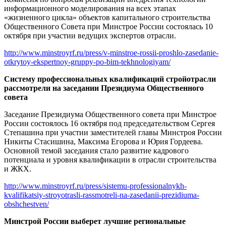
информационного моделирования на всех этапах
«жизненного цикла» объектов капитального строительства
Общественного Совета при Минстрое России состоялась 10
октября при участии ведущих экспертов отрасли.
http://www.minstroyrf.ru/press/v-minstroe-rossii-proshlo-zasedanie-
otkrytoy-ekspertnoy-gruppy-po-bim-tekhnologiyam/
Систему профессиональных квалификаций стройотрасли
рассмотрели на заседании Президиума Общественного
совета
Заседание Президиума Общественного совета при Минстрое
России состоялось 16 октября под председательством Сергея
Степашина при участии заместителей главы Минстроя России
Никиты Стасишина, Максима Егорова и Юрия Гордеева.
Основной темой заседания стало развитие кадрового
потенциала и уровня квалификации в отрасли строительства
и ЖКХ.
http://www.minstroyrf.ru/press/sistemu-professionalnykh-
kvalifikatsiy-stroyotrasli-rassmotreli-na-zasedanii-prezidiuma-
obshchestven/
Минстрой России выберет лучшие региональные