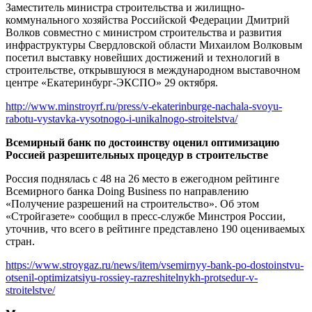
Заместитель министра строительства и жилищно-
коммунального хозяйства Российской Федерации Дмитрий
Волков совместно с министром строительства и развития
инфраструктуры Свердловской области Михаилом Волковым
посетил выставку новейших достижений и технологий в
строительстве, открывшуюся в международном выставочном
центре «Екатеринбург-ЭКСПО» 29 октября.
http://www.minstroyrf.ru/press/v-ekaterinburge-nachala-svoyu-
rabotu-vystavka-vysotnogo-i-unikalnogo-stroitelstva/
Всемирный банк по достоинству оценил оптимизацию
Россией разрешительных процедур в строительстве
Россия поднялась с 48 на 26 место в ежегодном рейтинге
Всемирного банка Doing Business по направлению
«Получение разрешений на строительство». Об этом
«Стройгазете» сообщил в пресс-службе Минстроя России,
уточнив, что всего в рейтинге представлено 190 оцениваемых
стран.
https://www.stroygaz.ru/news/item/vsemirnyy-bank-po-dostoinstvu-
otsenil-optimizatsiyu-rossiey-razreshitelnykh-protsedur-v-
stroitelstve/