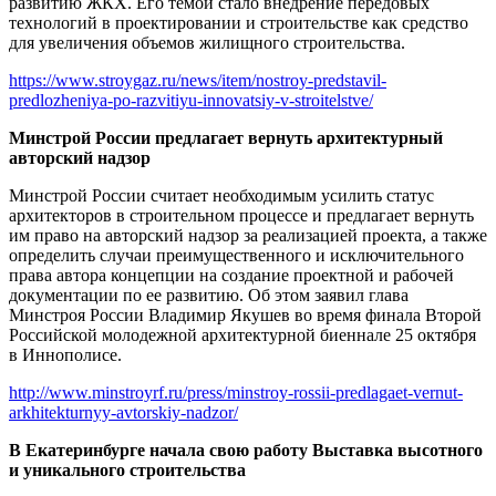
развитию ЖКХ. Его темой стало внедрение передовых
технологий в проектировании и строительстве как средство
для увеличения объемов жилищного строительства.
https://www.stroygaz.ru/news/item/nostroy-predstavil-
predlozheniya-po-razvitiyu-innovatsiy-v-stroitelstve/
Минстрой России предлагает вернуть архитектурный
авторский надзор
Минстрой России считает необходимым усилить статус
архитекторов в строительном процессе и предлагает вернуть
им право на авторский надзор за реализацией проекта, а также
определить случаи преимущественного и исключительного
права автора концепции на создание проектной и рабочей
документации по ее развитию. Об этом заявил глава
Минстроя России Владимир Якушев во время финала Второй
Российской молодежной архитектурной биеннале 25 октября
в Иннополисе.
http://www.minstroyrf.ru/press/minstroy-rossii-predlagaet-vernut-
arkhitekturnyy-avtorskiy-nadzor/
В Екатеринбурге начала свою работу Выставка высотного
и уникального строительства