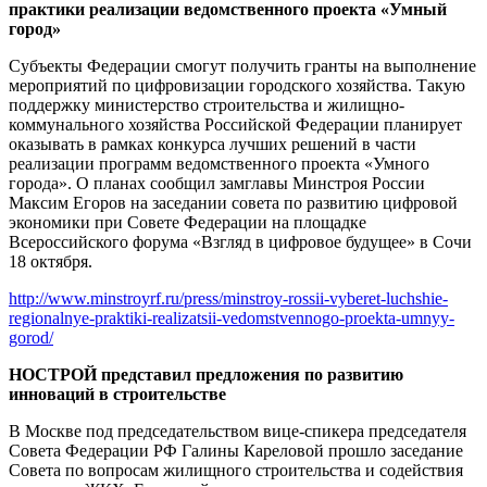
практики реализации ведомственного проекта «Умный
город»
Субъекты Федерации смогут получить гранты на выполнение
мероприятий по цифровизации городского хозяйства. Такую
поддержку министерство строительства и жилищно-
коммунального хозяйства Российской Федерации планирует
оказывать в рамках конкурса лучших решений в части
реализации программ ведомственного проекта «Умного
города». О планах сообщил замглавы Минстроя России
Максим Егоров на заседании совета по развитию цифровой
экономики при Совете Федерации на площадке
Всероссийского форума «Взгляд в цифровое будущее» в Сочи
18 октября.
http://www.minstroyrf.ru/press/minstroy-rossii-vyberet-luchshie-
regionalnye-praktiki-realizatsii-vedomstvennogo-proekta-umnyy-
gorod/
НОСТРОЙ представил предложения по развитию
инноваций в строительстве
В Москве под председательством вице-спикера председателя
Совета Федерации РФ Галины Кареловой прошло заседание
Совета по вопросам жилищного строительства и содействия