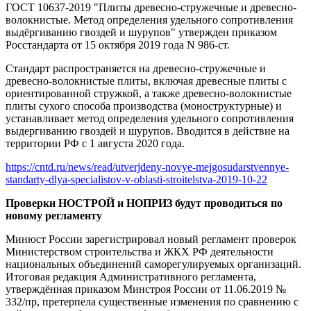
ГОСТ 10637-2019 "Плиты древесно-стружечные и древесно-
волокнистые. Метод определения удельного сопротивления
выдёргиванию гвоздей и шурупов" утвержден приказом
Росстандарта от 15 октября 2019 года N 986-ст.
Стандарт распространяется на древесно-стружечные и
древесно-волокнистые плиты, включая древесные плиты с
ориентированной стружкой, а также древесно-волокнистые
плиты сухого способа производства (моноструктурные) и
устанавливает метод определения удельного сопротивления
выдергиванию гвоздей и шурупов. Вводится в действие на
территории РФ с 1 августа 2020 года.
https://cntd.ru/news/read/utverjdeny-novye-mejgosudarstvennye-
standarty-dlya-specialistov-v-oblasti-stroitelstva-2019-10-22
Проверки НОСТРОЙ и НОПРИЗ будут проводиться по
новому регламенту
Минюст России зарегистрировал новый регламент проверок
Министерством строительства и ЖКХ РФ деятельности
национальных объединений саморегулируемых организаций.
Итоговая редакция Административного регламента,
утверждённая приказом Минстроя России от 11.06.2019 №
332/пр, претерпела существенные изменения по сравнению с