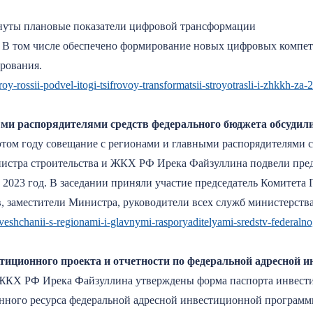
нуты плановые показатели цифровой трансформации
д. В том числе обеспечено формирование новых цифровых компе
рования.
oy-rossii-podvel-itogi-tsifrovoy-transformatsii-stroyotrasli-i-zhkkh-za-
ми распорядителями средств федерального бюджета обсудили
том году совещание с регионами и главными распорядителями с
нистра строительства и ЖКХ РФ Ирека Файзуллина подвели пре
а 2023 год. В заседании приняли участие председатель Комитета
, заместители Министра, руководители всех служб министерств
oveshchanii-s-regionami-i-glavnymi-rasporyaditelyami-sredstv-federaln
иционного проекта и отчетности по федеральной адресной 
ЖКХ РФ Ирека Файзуллина утверждены форма паспорта инвести
ного ресурса федеральной адресной инвестиционной программ