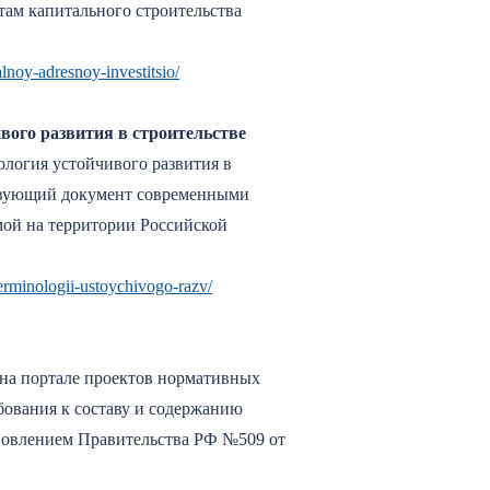
там капитального строительства
lnoy-adresnoy-investitsio/
вого развития в строительстве
логия устойчивого развития в
ствующий документ современными
мой на территории Российской
erminologii-ustoychivogo-razv/
на портале проектов нормативных
бования к составу и содержанию
ановлением Правительства РФ №509 от