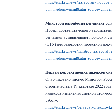
https://erzrf.ru/news/razrabotany-novyye-
utm_medium=email&utm_source=UniSe
Минстрой разработал регламент сог
Проект соответствующего ведомствен
регламент устанавливает порядок и с
(СТУ) для разработки проектной доку
https://erzrf.ru/news/minstroy-razrabotal
utm_medium=email&utm_source=UniSe
Первая корректировка индексов смет
Опубликовано письмо Минстроя Росси
строительства в IV квартале 2022 год
индексов изменения сметной стоимос
работ».
https://erzrf.ru/news/pervaya-korrektirov