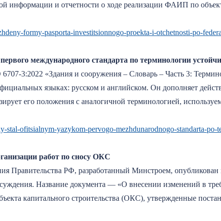
ной информации и отчетности о ходе реализации ФАИП по объек
zhdeny-formy-pasporta-investitsionnogo-proekta-i-otchetnosti-po-federa
ервого международного стандарта по терминологии устойчи
07-3:2022 «Здания и сооружения – Словарь – Часть 3: Термино
 официальных языках: русском и английском. Он дополняет дей
зирует его положения с аналогичной терминологией, используе
kiy-stal-ofitsialnym-yazykom-pervogo-mezhdunarodnogo-standarta-po-t
ганизации работ по сносу ОКС
ия Правительства РФ, разработанный Минстроем, опубликован 
бсуждения. Название документа — «О внесении изменений в тре
объекта капитального строительства (ОКС), утвержденные пост