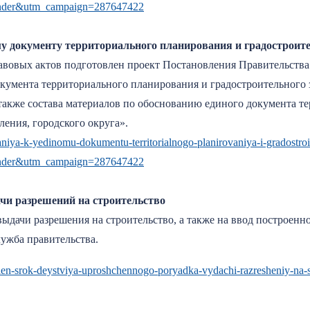
nder&utm_campaign=287647422
у документу территориального планирования и градостроит
авовых актов подготовлен проект Постановления Правительств
кумента территориального планирования и градостроительного 
а также состава материалов по обоснованию единого документа 
ления, городского округа».
vaniya-k-yedinomu-dokumentu-territorialnogo-planirovaniya-i-gradostro
nder&utm_campaign=287647422
и разрешений на строительство
ыдачи разрешения на строительство, а также на ввод построенн
лужба правительства.
dlen-srok-deystviya-uproshchennogo-poryadka-vydachi-razresheniy-na-st