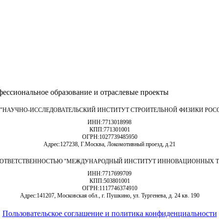
ессиональное образование и отраслевые проекты
 "НАУЧНО-ИССЛЕДОВАТЕЛЬСКИЙ ИНСТИТУТ СТРОИТЕЛЬНОЙ ФИЗИКИ РОС
ИНН:
7713018998
КПП:
771301001
ОГРН:
1027739485950
Адрес:
127238, Г.Москва, Локомотивный проезд, д.21
 ОТВЕТСТВЕННОСТЬЮ "МЕЖДУНАРОДНЫЙ ИНСТИТУТ ИННОВАЦИОННЫХ Т
ИНН:
7717699709
КПП:
503801001
ОГРН:
1117746374910
Адрес:
141207, Московская обл., г. Пушкино, ул. Тургенева, д. 24 кв. 190
Пользовательское соглашение и политика конфиденциальности