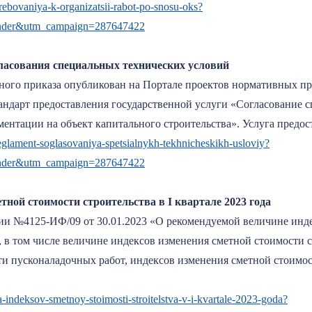
trebovaniya-k-organizatsii-rabot-po-snosu-oks?
nder&utm_campaign=287647422
ласования специальных технических условий
ного приказа опубликован на Портале проектов нормативных п
тандарт предоставления государственной услуги «Согласование
ментации на объект капитального строительства». Услуга предо
-reglament-soglasovaniya-spetsialnykh-tekhnicheskikh-usloviy?
nder&utm_campaign=287647422
ной стоимости строительства в I квартале 2023 года
и №4125-ИФ/09 от 30.01.2023 «О рекомендуемой величине инде
а, в том числе величине индексов изменения сметной стоимости
ти пусконаладочных работ, индексов изменения сметной стоимо
ka-indeksov-smetnoy-stoimosti-stroitelstva-v-i-kvartale-2023-goda?