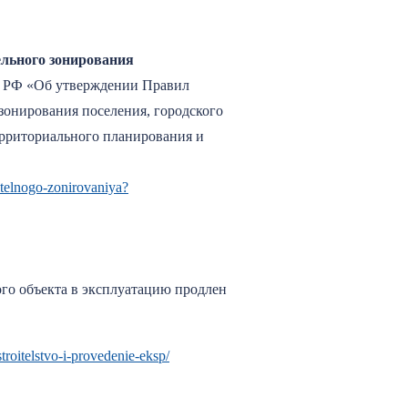
ельного зонирования
а РФ «Об утверждении Правил
зонирования поселения, городского
территориального планирования и
itelnogo-zonirovaniya?
ого объекта в эксплуатацию продлен
roitelstvo-i-provedenie-eksp/