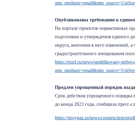
utm_medium=email&utm_source=UniSe
Опубликованы требования к едином
На портале проектов нормативных пр
подготовки и утверждения единого до
округа, внесения в него изменений, 
градостроительного зонирования посе
https://erzrf.ru/news/opublikovany-trebo
utm_medium=email&utm_source=UniSe
Продлен упрощенный порядок выдач
Срок действия упрощенного порядка в
до конца 2023 года, сообщила пресс-с
https://stroygaz.ru/news/construction/pro