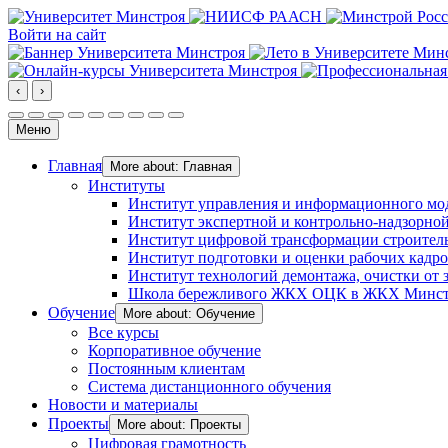
Войти на сайт
‹
›
Меню
Главная
More about: Главная
Институты
Институт управления и информационного мо
Институт экспертной и контрольно-надзорной
Институт цифровой трансформации строител
Институт подготовки и оценки рабочих кадр
Институт технологий демонтажа, очистки от з
Школа бережливого ЖКХ ОЦК в ЖКХ Минст
Обучение
More about: Обучение
Все курсы
Корпоративное обучение
Постоянным клиентам
Система дистанционного обучения
Новости и материалы
Проекты
More about: Проекты
Цифровая грамотность