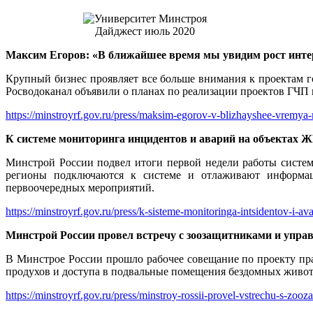
Дайджест июль 2020
Максим Егоров: «В ближайшее время мы увидим рост инте
Крупный бизнес проявляет все больше внимания к проектам г
Росводоканал объявили о планах по реализации проектов ГЧП 
https://minstroyrf.gov.ru/press/maksim-egorov-v-blizhayshee-vremy
К системе мониторинга инцидентов и аварий на объектах 
Минстрой России подвел итоги первой недели работы сист
регионы подключаются к системе и отлаживают информа
первоочередных мероприятий.
https://minstroyrf.gov.ru/press/k-sisteme-monitoringa-intsidentov-i-
Минстрой России провел встречу с зоозащитниками и уп
В Минстрое России прошло рабочее совещание по проекту пр
продухов и доступа в подвальные помещения бездомных живо
https://minstroyrf.gov.ru/press/minstroy-rossii-provel-vstrechu-s-zo