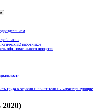
ии
подразделением
 требования
агогических) работников
сть образовательного процесса
нциальности
ть труда в отрасли и показатели их характеризующие
 2020)