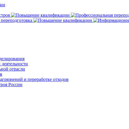
делирования
 деятельности
ьной отрасли
ов
агрязнений и переработке отходов
роя России