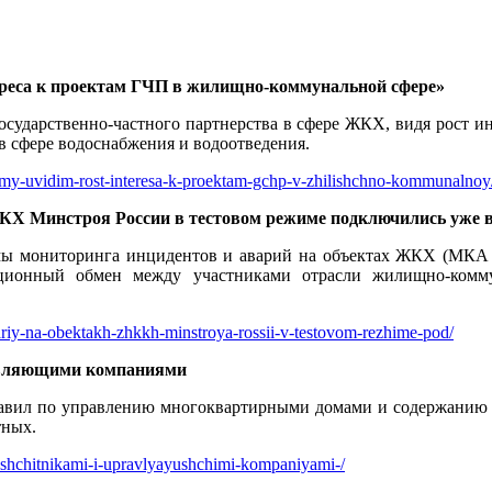
реса к проектам ГЧП в жилищно-коммунальной сфере»
осударственно-частного партнерства в сфере ЖКХ, видя рост и
в сфере водоснабжения и водоотведения.
a-my-uvidim-rost-interesa-k-proektam-gchp-v-zhilishchno-kommunalnoy
ЖКХ Минстроя России в тестовом режиме подключились уже в
емы мониторинга инцидентов и аварий на объектах ЖКХ (МКА
ционный обмен между участниками отрасли жилищно-комму
avariy-na-obektakh-zhkkh-minstroya-rossii-v-testovom-rezhime-pod/
равляющими компаниями
авил по управлению многоквартирными домами и содержанию о
тных.
ozashchitnikami-i-upravlyayushchimi-kompaniyami-/