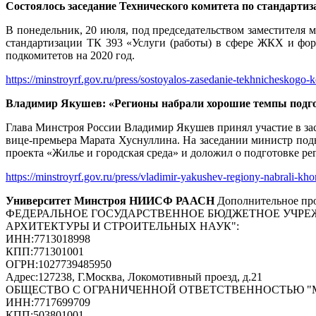
Состоялось заседание Технического комитета по стандарт
В понедельник, 20 июля, под председательством заместителя 
стандартизации ТК 393 «Услуги (работы) в сфере ЖКХ и фор
подкомитетов на 2020 год.
https://minstroyrf.gov.ru/press/sostoyalos-zasedanie-tekhnicheskogo-
Владимир Якушев: «Регионы набрали хорошие темпы подго
Глава Минстроя России Владимир Якушев принял участие в за
вице-премьера Марата Хуснуллина. На заседании министр по
проекта «Жилье и городская среда» и доложил о подготовке р
https://minstroyrf.gov.ru/press/vladimir-yakushev-regiony-nabrali-
Университет Минстроя НИИСФ РААСН
Дополнительное про
ФЕДЕРАЛЬНОЕ ГОСУДАРСТВЕННОЕ БЮДЖЕТНОЕ УЧРЕ
АРХИТЕКТУРЫ И СТРОИТЕЛЬНЫХ НАУК"
:
ИНН:
7713018998
КПП:
771301001
ОГРН:
1027739485950
Адрес:
127238, Г.Москва, Локомотивный проезд, д.21
ОБЩЕСТВО С ОГРАНИЧЕННОЙ ОТВЕТСТВЕННОСТЬЮ 
ИНН:
7717699709
КПП:
503801001