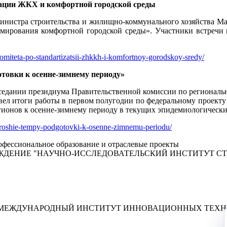
изации ЖКХ и комфортной городской среды
министра строительства и жилищно-коммунального хозяйства Ма
мирования комфортной городской среды». Участники встречи п
komiteta-po-standartizatsii-zhkkh-i-komfortnoy-gorodskoy-sredy/
товки к осенне-зимнему периоду»
седании президиума Правительственной комиссии по региональ
двел итоги работы в первом полугодии по федеральному проект
егионов к осенне-зимнему периоду в текущих эпидемиологически
khoroshie-tempy-podgotovki-k-osenne-zimnemu-periodu/
фессиональное образование и отраслевые проекты
ЖДЕНИЕ "НАУЧНО-ИССЛЕДОВАТЕЛЬСКИЙ ИНСТИТУТ С
"МЕЖДУНАРОДНЫЙ ИНСТИТУТ ИННОВАЦИОННЫХ ТЕХНО