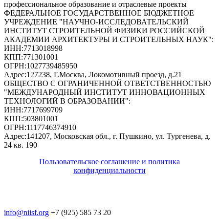
профессиональное образование и отраслевые проекты
ФЕДЕРАЛЬНОЕ ГОСУДАРСТВЕННОЕ БЮДЖЕТНОЕ
УЧРЕЖДЕНИЕ "НАУЧНО-ИССЛЕДОВАТЕЛЬСКИЙ
ИНСТИТУТ СТРОИТЕЛЬНОЙ ФИЗИКИ РОССИЙСКОЙ
АКАДЕМИИ АРХИТЕКТУРЫ И СТРОИТЕЛЬНЫХ НАУК"
:
ИНН:
7713018998
КПП:
771301001
ОГРН:
1027739485950
Адрес:
127238, Г.Москва, Локомотивный проезд, д.21
ОБЩЕСТВО С ОГРАНИЧЕННОЙ ОТВЕТСТВЕННОСТЬЮ
"МЕЖДУНАРОДНЫЙ ИНСТИТУТ ИННОВАЦИОННЫХ
ТЕХНОЛОГИЙ В ОБРАЗОВАНИИ"
:
ИНН:
7717699709
КПП:
503801001
ОГРН:
1117746374910
Адрес:
141207, Московская обл., г. Пушкино, ул. Тургенева, д.
24 кв. 190
Пользовательское соглашение и политика
конфиденциальности
© 2018-2025. A.POST. Все права защищены
законодательством РФ
info@niisf.org
+7 (925) 585 73 20