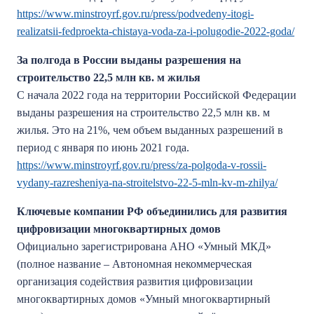
https://www.minstroyrf.gov.ru/press/podvedeny-itogi-
realizatsii-fedproekta-chistaya-voda-za-i-polugodie-2022-goda/
За полгода в России выданы разрешения на
строительство 22,5 млн кв. м жилья
С начала 2022 года на территории Российской Федерации
выданы разрешения на строительство 22,5 млн кв. м
жилья. Это на 21%, чем объем выданных разрешений в
период с января по июнь 2021 года.
https://www.minstroyrf.gov.ru/press/za-polgoda-v-rossii-
vydany-razresheniya-na-stroitelstvo-22-5-mln-kv-m-zhilya/
Ключевые компании РФ объединились для развития
цифровизации многоквартирных домов
Официально зарегистрирована АНО «Умный МКД»
(полное название – Автономная некоммерческая
организация содействия развития цифровизации
многоквартирных домов «Умный многоквартирный