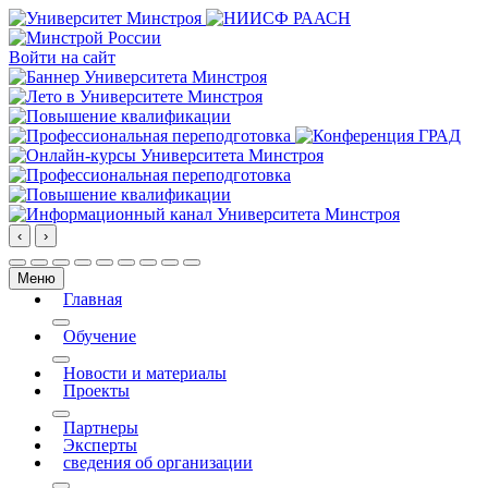
Войти на сайт
‹
›
Меню
Главная
More about: Главная
Обучение
More about: Обучение
Новости и материалы
Проекты
More about: Проекты
Партнеры
Эксперты
сведения об организации