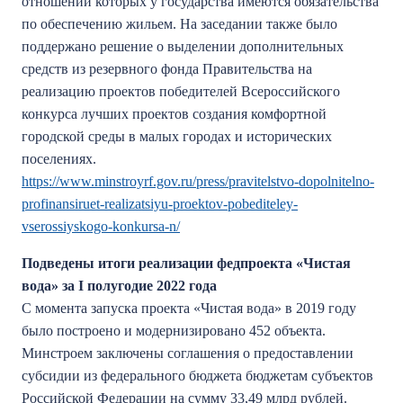
отношении которых у государства имеются обязательства
по обеспечению жильем. На заседании также было
поддержано решение о выделении дополнительных
средств из резервного фонда Правительства на
реализацию проектов победителей Всероссийского
конкурса лучших проектов создания комфортной
городской среды в малых городах и исторических
поселениях.
https://www.minstroyrf.gov.ru/press/pravitelstvo-dopolnitelno-
profinansiruet-realizatsiyu-proektov-pobediteley-
vserossiyskogo-konkursa-n/
Подведены итоги реализации федпроекта «Чистая
вода» за I полугодие 2022 года
С момента запуска проекта «Чистая вода» в 2019 году
было построено и модернизировано 452 объекта.
Минстроем заключены соглашения о предоставлении
субсидии из федерального бюджета бюджетам субъектов
Российской Федерации на сумму 33,49 млрд рублей.