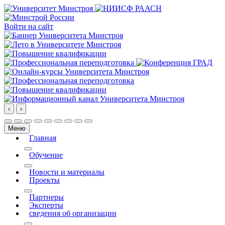
Войти на сайт
‹
›
Меню
Главная
More about: Главная
Обучение
More about: Обучение
Новости и материалы
Проекты
More about: Проекты
Партнеры
Эксперты
сведения об организации