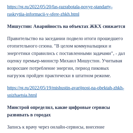
https://rg.ru/2022/05/20/fas-razrabotala-novye-standarty-
raskrytiia-informacii-v-sfere-zhkh.html
Мишустин: Аварийность на объектах ЖКХ снижается
Правительство на заседании подвело итоги прошедшего
отопительного сезона. "В целом коммунальщики и
энергетики справились с поставленными задачами", - дал
оценку премьер-министр Михаил Мишустин. Учитывая
возросшее потребление энергии, период пиковых
нагрузок пройден практически в штатном режиме.
https://rg.ru/2022/05/19/mishustin-avarijnost-na-obektah-zhkh-
snizhaetsia.html
Минстрой определил, какие цифровые сервисы
развивать в городах
Запись к врачу через онлайн-сервисы, внесение