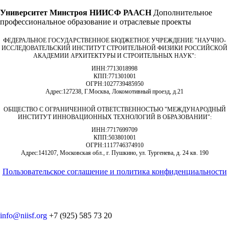
Университет Минстроя НИИСФ РААСН
Дополнительное
профессиональное образование и отраслевые проекты
ФЕДЕРАЛЬНОЕ ГОСУДАРСТВЕННОЕ БЮДЖЕТНОЕ УЧРЕЖДЕНИЕ "НАУЧНО-
ИССЛЕДОВАТЕЛЬСКИЙ ИНСТИТУТ СТРОИТЕЛЬНОЙ ФИЗИКИ РОССИЙСКОЙ
АКАДЕМИИ АРХИТЕКТУРЫ И СТРОИТЕЛЬНЫХ НАУК"
:
ИНН:
7713018998
КПП:
771301001
ОГРН:
1027739485950
Адрес:
127238, Г.Москва, Локомотивный проезд, д.21
ОБЩЕСТВО С ОГРАНИЧЕННОЙ ОТВЕТСТВЕННОСТЬЮ "МЕЖДУНАРОДНЫЙ
ИНСТИТУТ ИННОВАЦИОННЫХ ТЕХНОЛОГИЙ В ОБРАЗОВАНИИ"
:
ИНН:
7717699709
КПП:
503801001
ОГРН:
1117746374910
Адрес:
141207, Московская обл., г. Пушкино, ул. Тургенева, д. 24 кв. 190
Пользовательское соглашение и политика конфиденциальности
© 2018-2025. A.POST. Все права защищены законодательством
РФ
info@niisf.org
+7 (925) 585 73 20