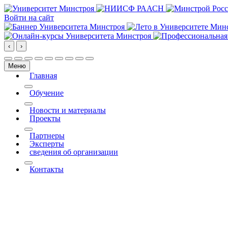
Войти на сайт
‹
›
Меню
Главная
More about: Главная
Обучение
More about: Обучение
Новости и материалы
Проекты
More about: Проекты
Партнеры
Эксперты
сведения об организации
More about: сведения об организации
Контакты