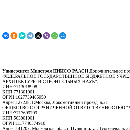
Университет Минстроя НИИСФ РААСН
Дополнительное про
ФЕДЕРАЛЬНОЕ ГОСУДАРСТВЕННОЕ БЮДЖЕТНОЕ УЧРЕ
АРХИТЕКТУРЫ И СТРОИТЕЛЬНЫХ НАУК"
:
ИНН:
7713018998
КПП:
771301001
ОГРН:
1027739485950
Адрес:
127238, Г.Москва, Локомотивный проезд, д.21
ОБЩЕСТВО С ОГРАНИЧЕННОЙ ОТВЕТСТВЕННОСТЬЮ 
ИНН:
7717699709
КПП:
503801001
ОГРН:
1117746374910
Адрес:
141207, Московская обл., г. Пушкино, ул. Тургенева, д. 24