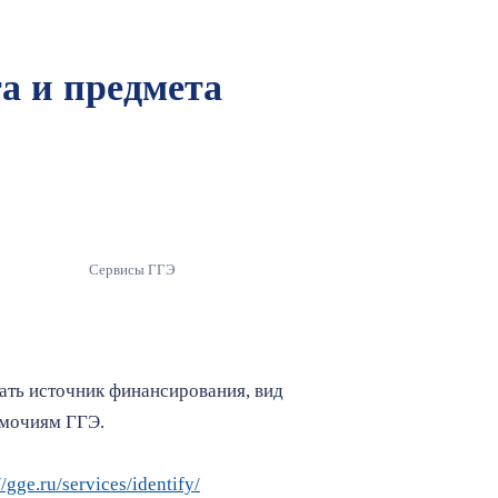
а и предмета
Сервисы ГГЭ
зать источник финансирования, вид
омочиям ГГЭ.
//gge.ru/services/identify/