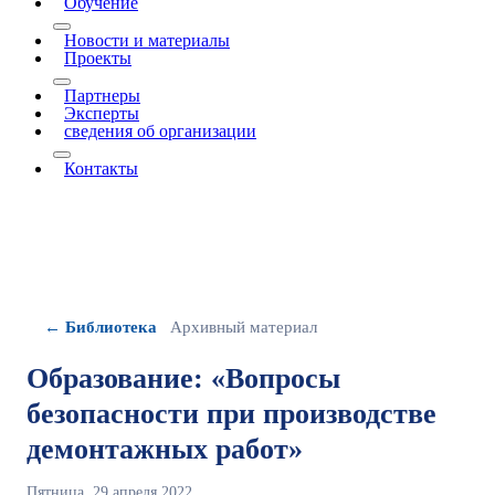
Обучение
More about: Обучение
Новости и материалы
Проекты
More about: Проекты
Партнеры
Эксперты
сведения об организации
More about: сведения об организации
Контакты
← Библиотека
Архивный материал
Образование: «Вопросы
безопасности при производстве
демонтажных работ»
Пятница, 29 апреля 2022