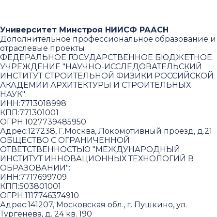
Университет Минстроя НИИСФ РААСН
Дополнительное профессиональное образование и
отраслевые проекты
ФЕДЕРАЛЬНОЕ ГОСУДАРСТВЕННОЕ БЮДЖЕТНОЕ
УЧРЕЖДЕНИЕ "НАУЧНО-ИССЛЕДОВАТЕЛЬСКИЙ
ИНСТИТУТ СТРОИТЕЛЬНОЙ ФИЗИКИ РОССИЙСКОЙ
АКАДЕМИИ АРХИТЕКТУРЫ И СТРОИТЕЛЬНЫХ
НАУК"
:
ИНН:
7713018998
КПП:
771301001
ОГРН:
1027739485950
Адрес:
127238, Г.Москва, Локомотивный проезд, д.21
ОБЩЕСТВО С ОГРАНИЧЕННОЙ
ОТВЕТСТВЕННОСТЬЮ "МЕЖДУНАРОДНЫЙ
ИНСТИТУТ ИННОВАЦИОННЫХ ТЕХНОЛОГИЙ В
ОБРАЗОВАНИИ"
:
ИНН:
7717699709
КПП:
503801001
ОГРН:
1117746374910
Адрес:
141207, Московская обл., г. Пушкино, ул.
Тургенева, д. 24 кв. 190