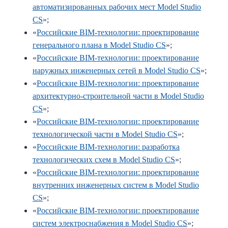
автоматизированных рабочих мест Model Studio
CS
»;
«
Российские BIM-технологии: проектирование
генерального плана в Model Studio CS
»;
«
Российские BIM-технологии: проектирование
наружных инженерных сетей в Model Studio CS
»;
«
Российские BIM-технологии: проектирование
архитектурно-строительной части в Model Studio
CS
»;
«
Российские BIM-технологии: проектирование
технологической части в Model Studio CS
»;
«
Российские BIM-технологии: разработка
технологических схем в Model Studio CS
»;
«
Российские BIM-технологии: проектирование
внутренних инженерных систем в Model Studio
CS
»;
«
Российские BIM-технологии: проектирование
систем электроснабжения в Model Studio CS
»;