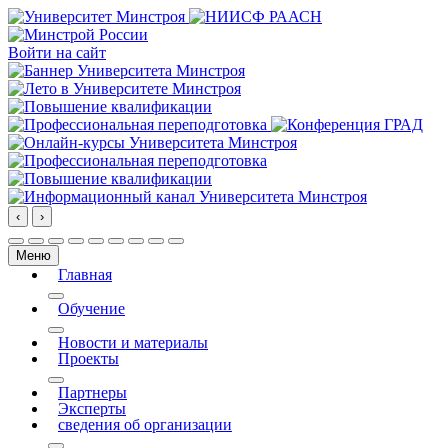
Войти на сайт
‹
›
Меню
Главная
More about: Главная
Обучение
More about: Обучение
Новости и материалы
Проекты
More about: Проекты
Партнеры
Эксперты
сведения об организации