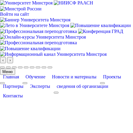
Войти на сайт
‹
›
Меню
Главная
Обучение
Новости и материалы
Проекты
More about: Главная
More about: Обучение
More about: Про
Партнеры
Эксперты
сведения об организации
More about: сведения об организации
Контакты