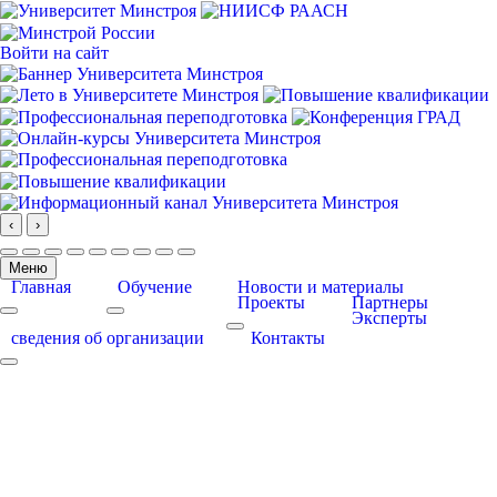
Войти на сайт
‹
›
Меню
Главная
Обучение
Новости и материалы
Проекты
Партнеры
Эксперты
More about: Главная
More about: Обучение
More about: Проекты
сведения об организации
Контакты
More about: сведения об организации