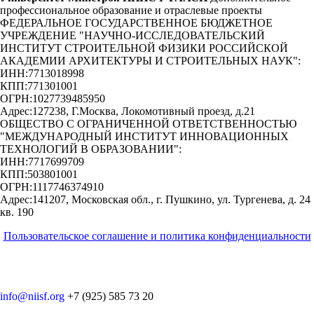
профессиональное образование и отраслевые проекты
ФЕДЕРАЛЬНОЕ ГОСУДАРСТВЕННОЕ БЮДЖЕТНОЕ
УЧРЕЖДЕНИЕ "НАУЧНО-ИССЛЕДОВАТЕЛЬСКИЙ
ИНСТИТУТ СТРОИТЕЛЬНОЙ ФИЗИКИ РОССИЙСКОЙ
АКАДЕМИИ АРХИТЕКТУРЫ И СТРОИТЕЛЬНЫХ НАУК"
:
ИНН:
7713018998
КПП:
771301001
ОГРН:
1027739485950
Адрес:
127238, Г.Москва, Локомотивный проезд, д.21
ОБЩЕСТВО С ОГРАНИЧЕННОЙ ОТВЕТСТВЕННОСТЬЮ
"МЕЖДУНАРОДНЫЙ ИНСТИТУТ ИННОВАЦИОННЫХ
ТЕХНОЛОГИЙ В ОБРАЗОВАНИИ"
:
ИНН:
7717699709
КПП:
503801001
ОГРН:
1117746374910
Адрес:
141207, Московская обл., г. Пушкино, ул. Тургенева, д. 24
кв. 190
Пользовательское соглашение и политика конфиденциальности
© 2018-2025. A.POST. Все права защищены законодательством
РФ
info@niisf.org
+7 (925) 585 73 20