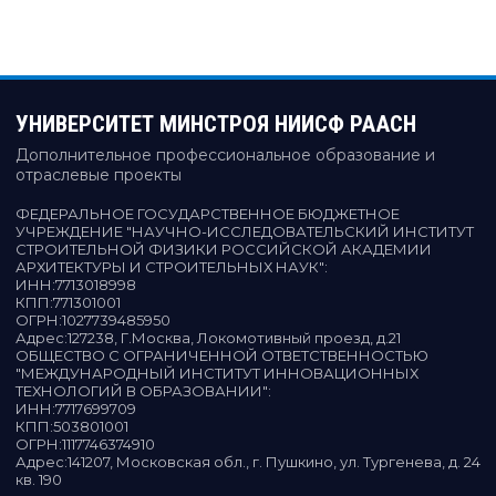
УНИВЕРСИТЕТ МИНСТРОЯ НИИСФ РААСН
Дополнительное профессиональное образование и
отраслевые проекты
ФЕДЕРАЛЬНОЕ ГОСУДАРСТВЕННОЕ БЮДЖЕТНОЕ
УЧРЕЖДЕНИЕ "НАУЧНО-ИССЛЕДОВАТЕЛЬСКИЙ ИНСТИТУТ
СТРОИТЕЛЬНОЙ ФИЗИКИ РОССИЙСКОЙ АКАДЕМИИ
АРХИТЕКТУРЫ И СТРОИТЕЛЬНЫХ НАУК"
:
ИНН:
7713018998
КПП:
771301001
ОГРН:
1027739485950
Адрес:
127238, Г.Москва, Локомотивный проезд, д.21
ОБЩЕСТВО С ОГРАНИЧЕННОЙ ОТВЕТСТВЕННОСТЬЮ
"МЕЖДУНАРОДНЫЙ ИНСТИТУТ ИННОВАЦИОННЫХ
ТЕХНОЛОГИЙ В ОБРАЗОВАНИИ"
:
ИНН:
7717699709
КПП:
503801001
ОГРН:
1117746374910
Адрес:
141207, Московская обл., г. Пушкино, ул. Тургенева, д. 24
кв. 190