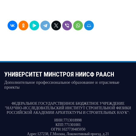
УНИВЕРСИТЕТ МИНСТРОЯ НИИСФ РААСН
Дополнительное профессиональное образование и отраслевые
проекты
ФЕДЕРАЛЬНОЕ ГОСУДАРСТВЕННОЕ БЮДЖЕТНОЕ УЧРЕЖДЕНИЕ
"НАУЧНО-ИССЛЕДОВАТЕЛЬСКИЙ ИНСТИТУТ СТРОИТЕЛЬНОЙ ФИЗИКИ
РОССИЙСКОЙ АКАДЕМИИ АРХИТЕКТУРЫ И СТРОИТЕЛЬНЫХ НАУК"
:
ИНН:
7713018998
КПП:
771301001
ОГРН:
1027739485950
Адрес:
127238, Г.Москва, Локомотивный проезд, д.21