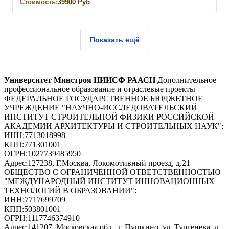
Стоимость:
39900
Руб
Показать ещё
Университет Минстроя НИИСФ РААСН
Дополнительное
профессиональное образование и отраслевые проекты
ФЕДЕРАЛЬНОЕ ГОСУДАРСТВЕННОЕ БЮДЖЕТНОЕ
УЧРЕЖДЕНИЕ "НАУЧНО-ИССЛЕДОВАТЕЛЬСКИЙ
ИНСТИТУТ СТРОИТЕЛЬНОЙ ФИЗИКИ РОССИЙСКОЙ
АКАДЕМИИ АРХИТЕКТУРЫ И СТРОИТЕЛЬНЫХ НАУК"
:
ИНН:
7713018998
КПП:
771301001
ОГРН:
1027739485950
Адрес:
127238, Г.Москва, Локомотивный проезд, д.21
ОБЩЕСТВО С ОГРАНИЧЕННОЙ ОТВЕТСТВЕННОСТЬЮ
"МЕЖДУНАРОДНЫЙ ИНСТИТУТ ИННОВАЦИОННЫХ
ТЕХНОЛОГИЙ В ОБРАЗОВАНИИ"
:
ИНН:
7717699709
КПП:
503801001
ОГРН:
1117746374910
Адрес:
141207, Московская обл., г. Пушкино, ул. Тургенева, д.