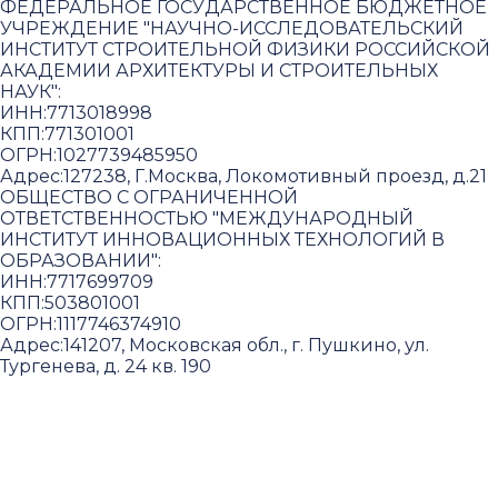
ФЕДЕРАЛЬНОЕ ГОСУДАРСТВЕННОЕ БЮДЖЕТНОЕ
УЧРЕЖДЕНИЕ "НАУЧНО-ИССЛЕДОВАТЕЛЬСКИЙ
ИНСТИТУТ СТРОИТЕЛЬНОЙ ФИЗИКИ РОССИЙСКОЙ
АКАДЕМИИ АРХИТЕКТУРЫ И СТРОИТЕЛЬНЫХ
НАУК"
:
ИНН:
7713018998
КПП:
771301001
ОГРН:
1027739485950
Адрес:
127238, Г.Москва, Локомотивный проезд, д.21
ОБЩЕСТВО С ОГРАНИЧЕННОЙ
ОТВЕТСТВЕННОСТЬЮ "МЕЖДУНАРОДНЫЙ
ИНСТИТУТ ИННОВАЦИОННЫХ ТЕХНОЛОГИЙ В
ОБРАЗОВАНИИ"
:
ИНН:
7717699709
КПП:
503801001
ОГРН:
1117746374910
Адрес:
141207, Московская обл., г. Пушкино, ул.
Тургенева, д. 24 кв. 190
Пользовательское соглашение и политика
конфиденциальности
© 2018-2025. A.POST. Все права защищены
законодательством РФ