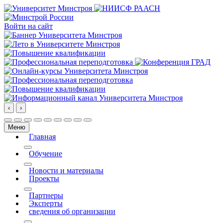
Войти на сайт
‹
›
Меню
Главная
More about: Главная
Обучение
More about: Обучение
Новости и материалы
Проекты
More about: Проекты
Партнеры
Эксперты
сведения об организации