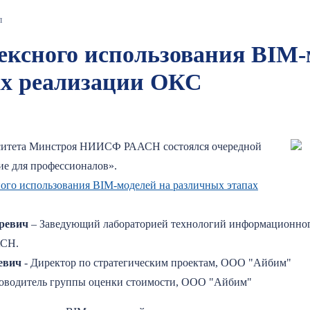
л
ксного использования BIM-
ах реализации ОКС
ерситета Минстроя НИИСФ РААСН состоялся очередной
ие для профессионалов».
ого использования BIM-моделей на различных этапах
ревич
– Заведующий лабораторией технологий информационного
АСН.
евич
- Директор по стратегическим проектам, ООО "Айбим"
ководитель группы оценки стоимости, ООО "Айбим"