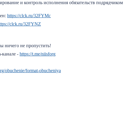
ирование и контроль исполнения обязательств подрядчиком
зен:
https://clck.ru/32FYMc
ttps://clck.ru/32FYNZ
бы ничего не пропустить!
-канале -
https://t.me/niisforg
f.org/obuchenie/format-obucheniya