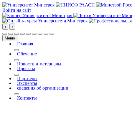
Войти на сайт
‹
›
Меню
Главная
More about: Главная
Обучение
More about: Обучение
Новости и материалы
Проекты
More about: Проекты
Партнеры
Эксперты
сведения об организации
More about: сведения об организации
Контакты