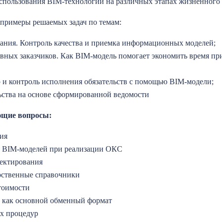
использования BIM-технологий на различных этапах жизненного 
 примеры решаемых задач по темам:
ния. Контроль качества и приемка информационных моделей;
ивных заказчиков. Как BIM-модель помогает экономить время п
 и контроль исполнения обязательств с помощью BIM-модели;
ьства на основе сформированной ведомости
ющие вопросы:
ия
я BIM-моделей при реализации ОКС
ектирования
рственные справочники
тоимости
т как основной обменный формат
х процедур