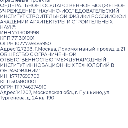
отраслевые проекты
ФЕДЕРАЛЬНОЕ ГОСУДАРСТВЕННОЕ БЮДЖЕТНОЕ
УЧРЕЖДЕНИЕ "НАУЧНО-ИССЛЕДОВАТЕЛЬСКИЙ
ИНСТИТУТ СТРОИТЕЛЬНОЙ ФИЗИКИ РОССИЙСКОЙ
АКАДЕМИИ АРХИТЕКТУРЫ И СТРОИТЕЛЬНЫХ
НАУК"
:
ИНН:
7713018998
КПП:
771301001
ОГРН:
1027739485950
Адрес:
127238, Г.Москва, Локомотивный проезд, д.21
ОБЩЕСТВО С ОГРАНИЧЕННОЙ
ОТВЕТСТВЕННОСТЬЮ "МЕЖДУНАРОДНЫЙ
ИНСТИТУТ ИННОВАЦИОННЫХ ТЕХНОЛОГИЙ В
ОБРАЗОВАНИИ"
:
ИНН:
7717699709
КПП:
503801001
ОГРН:
1117746374910
Адрес:
141207, Московская обл., г. Пушкино, ул.
Тургенева, д. 24 кв. 190
Пользовательское соглашение и политика
конфиденциальности
© 2018-2025. A.POST. Все права защищены