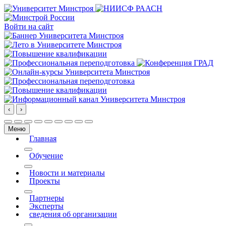
Войти на сайт
‹
›
Меню
Главная
More about: Главная
Обучение
More about: Обучение
Новости и материалы
Проекты
More about: Проекты
Партнеры
Эксперты
сведения об организации