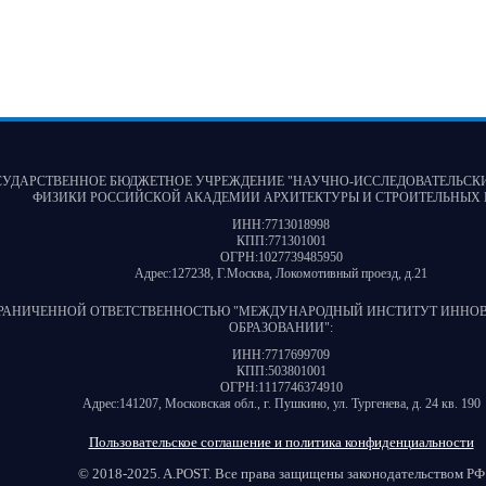
СУДАРСТВЕННОЕ БЮДЖЕТНОЕ УЧРЕЖДЕНИЕ "НАУЧНО-ИССЛЕДОВАТЕЛЬСК
ФИЗИКИ РОССИЙСКОЙ АКАДЕМИИ АРХИТЕКТУРЫ И СТРОИТЕЛЬНЫХ 
ИНН:
7713018998
КПП:
771301001
ОГРН:
1027739485950
Адрес:
127238, Г.Москва, Локомотивный проезд, д.21
ГРАНИЧЕННОЙ ОТВЕТСТВЕННОСТЬЮ "МЕЖДУНАРОДНЫЙ ИНСТИТУТ ИННО
ОБРАЗОВАНИИ"
:
ИНН:
7717699709
КПП:
503801001
ОГРН:
1117746374910
Адрес:
141207, Московская обл., г. Пушкино, ул. Тургенева, д. 24 кв. 190
Пользовательское соглашение и политика конфиденциальности
© 2018-2025. A.POST. Все права защищены законодательством РФ