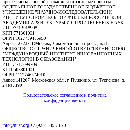
профессиональное образование и отраслевые проекты
ФЕДЕРАЛЬНОЕ ГОСУДАРСТВЕННОЕ БЮДЖЕТНОЕ
УЧРЕЖДЕНИЕ "НАУЧНО-ИССЛЕДОВАТЕЛЬСКИЙ
ИНСТИТУТ СТРОИТЕЛЬНОЙ ФИЗИКИ РОССИЙСКОЙ
АКАДЕМИИ АРХИТЕКТУРЫ И СТРОИТЕЛЬНЫХ НАУК"
:
ИНН:
7713018998
КПП:
771301001
ОГРН:
1027739485950
Адрес:
127238, Г.Москва, Локомотивный проезд, д.21
ОБЩЕСТВО С ОГРАНИЧЕННОЙ ОТВЕТСТВЕННОСТЬЮ
"МЕЖДУНАРОДНЫЙ ИНСТИТУТ ИННОВАЦИОННЫХ
ТЕХНОЛОГИЙ В ОБРАЗОВАНИИ"
:
ИНН:
7717699709
КПП:
503801001
ОГРН:
1117746374910
Адрес:
141207, Московская обл., г. Пушкино, ул. Тургенева, д.
24 кв. 190
Пользовательское соглашение и политика
конфиденциальности
© 2018-2025. A.POST. Все права защищены
законодательством РФ
info@niisf.org
+7 (925) 585 73 20