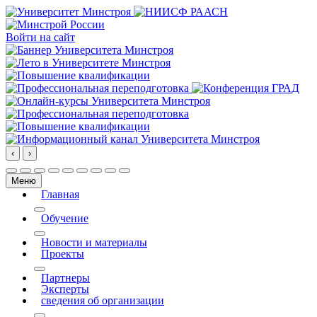
Войти на сайт
‹
›
Меню
Главная
More about: Главная
Обучение
More about: Обучение
Новости и материалы
Проекты
More about: Проекты
Партнеры
Эксперты
сведения об организации