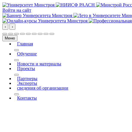
Войти на сайт
‹
›
Меню
Главная
More about: Главная
Обучение
More about: Обучение
Новости и материалы
Проекты
More about: Проекты
Партнеры
Эксперты
сведения об организации
More about: сведения об организации
Контакты