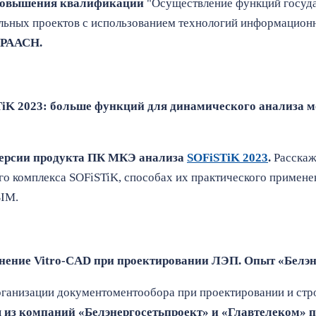
 повышения квалификации
"Осуществление функций госуда
льных проектов с использованием технологий информацион
 РААСН.
STiK 2023: больше функций для динамического анализа м
версии продукта ПК МКЭ анализа
SOFiSTiK 2023
.
Расскаж
 комплекса SOFiSTiK, способах их практического применен
BIM.
менение Vitro-CAD при проектировании ЛЭП. Опыт «Белэ
рганизации документоментообора при проектировании и ст
из компаний «Белэнергосетьпроект» и «Главтелеком» п