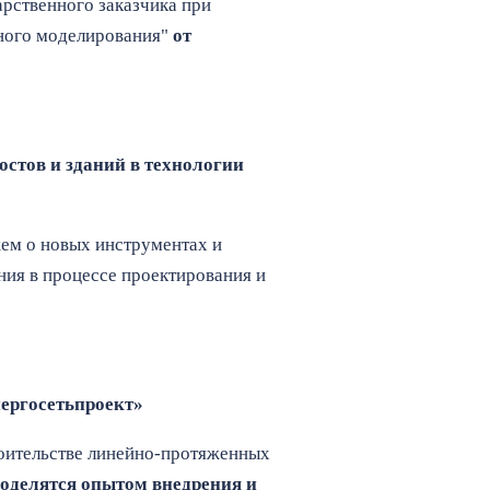
рственного заказчика при
ного моделирования"
от
остов и зданий в технологии
ем о новых инструментах и
ия в процессе проектирования и
нергосетьпроект»
роительстве линейно-протяженных
оделятся опытом внедрения и