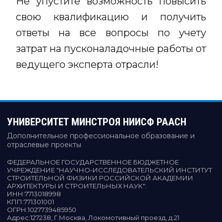
Не упустите возможность повысить
свою квалификацию и получить
ответы на все вопросы по учету
затрат на пусконаладочные работы от
ведущего эксперта отрасли!
УНИВЕРСИТЕТ МИНСТРОЯ НИИСФ РААСН
Дополнительное профессиональное образование и
отраслевые проекты
ФЕДЕРАЛЬНОЕ ГОСУДАРСТВЕННОЕ БЮДЖЕТНОЕ
УЧРЕЖДЕНИЕ "НАУЧНО-ИССЛЕДОВАТЕЛЬСКИЙ ИНСТИТУТ
СТРОИТЕЛЬНОЙ ФИЗИКИ РОССИЙСКОЙ АКАДЕМИИ
АРХИТЕКТУРЫ И СТРОИТЕЛЬНЫХ НАУК"
:
ИНН:
7713018998
КПП:
771301001
ОГРН:
1027739485950
Адрес:
127238, Г.Москва, Локомотивный проезд, д.21