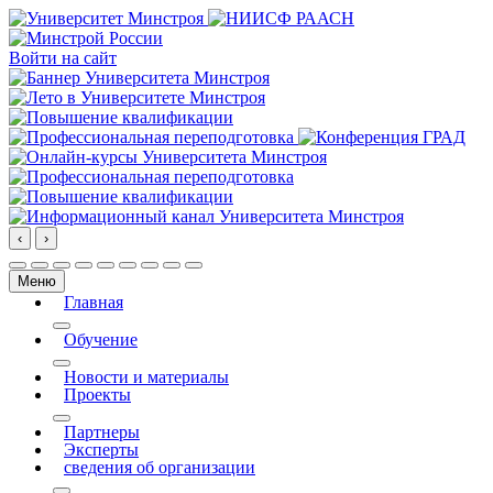
Войти на сайт
‹
›
Меню
Главная
More about: Главная
Обучение
More about: Обучение
Новости и материалы
Проекты
More about: Проекты
Партнеры
Эксперты
сведения об организации