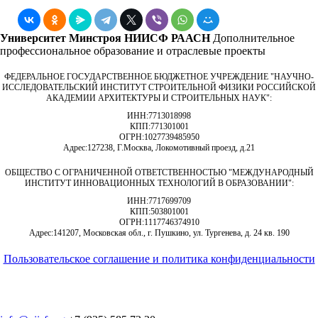
Университет Минстроя НИИСФ РААСН
Дополнительное
профессиональное образование и отраслевые проекты
ФЕДЕРАЛЬНОЕ ГОСУДАРСТВЕННОЕ БЮДЖЕТНОЕ УЧРЕЖДЕНИЕ "НАУЧНО-
ИССЛЕДОВАТЕЛЬСКИЙ ИНСТИТУТ СТРОИТЕЛЬНОЙ ФИЗИКИ РОССИЙСКОЙ
АКАДЕМИИ АРХИТЕКТУРЫ И СТРОИТЕЛЬНЫХ НАУК"
:
ИНН:
7713018998
КПП:
771301001
ОГРН:
1027739485950
Адрес:
127238, Г.Москва, Локомотивный проезд, д.21
ОБЩЕСТВО С ОГРАНИЧЕННОЙ ОТВЕТСТВЕННОСТЬЮ "МЕЖДУНАРОДНЫЙ
ИНСТИТУТ ИННОВАЦИОННЫХ ТЕХНОЛОГИЙ В ОБРАЗОВАНИИ"
:
ИНН:
7717699709
КПП:
503801001
ОГРН:
1117746374910
Адрес:
141207, Московская обл., г. Пушкино, ул. Тургенева, д. 24 кв. 190
Пользовательское соглашение и политика конфиденциальности
© 2018-2025. A.POST. Все права защищены законодательством
РФ