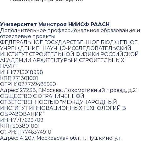
Университет Минстроя НИИСФ РААСН
Дополнительное профессиональное образование и
отраслевые проекты
ФЕДЕРАЛЬНОЕ ГОСУДАРСТВЕННОЕ БЮДЖЕТНОЕ
УЧРЕЖДЕНИЕ "НАУЧНО-ИССЛЕДОВАТЕЛЬСКИЙ
ИНСТИТУТ СТРОИТЕЛЬНОЙ ФИЗИКИ РОССИЙСКОЙ
АКАДЕМИИ АРХИТЕКТУРЫ И СТРОИТЕЛЬНЫХ
НАУК"
:
ИНН:
7713018998
КПП:
771301001
ОГРН:
1027739485950
Адрес:
127238, Г.Москва, Локомотивный проезд, д.21
ОБЩЕСТВО С ОГРАНИЧЕННОЙ
ОТВЕТСТВЕННОСТЬЮ "МЕЖДУНАРОДНЫЙ
ИНСТИТУТ ИННОВАЦИОННЫХ ТЕХНОЛОГИЙ В
ОБРАЗОВАНИИ"
:
ИНН:
7717699709
КПП:
503801001
ОГРН:
1117746374910
Адрес:
141207, Московская обл., г. Пушкино, ул.