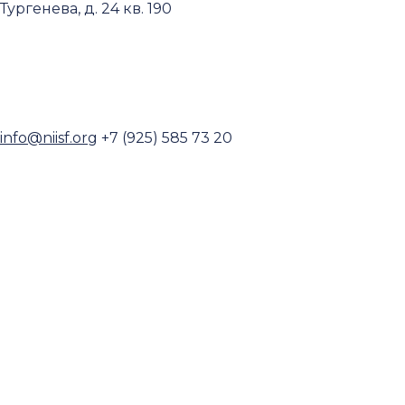
Тургенева, д. 24 кв. 190
Пользовательское соглашение и политика
конфиденциальности
© 2018-2025. A.POST. Все права защищены
законодательством РФ
info@niisf.org
+7 (925) 585 73 20