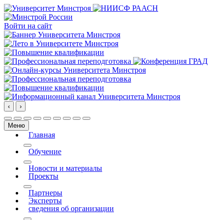
Войти на сайт
‹
›
Меню
Главная
More about: Главная
Обучение
More about: Обучение
Новости и материалы
Проекты
More about: Проекты
Партнеры
Эксперты
сведения об организации