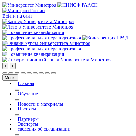
Войти на сайт
‹
›
Меню
Главная
More about: Главная
Обучение
More about: Обучение
Новости и материалы
Проекты
More about: Проекты
Партнеры
Эксперты
сведения об организации