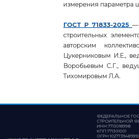
измерения параметра ш
ГОСТ Р 71833-2025
—
строительных элемент
авторским коллекти
Цукерниковым И.Е., ве
Воробьевым С.Г., вед
Тихомировым Л.А.
ФЕДЕРАЛЬНОЕ ГО
СТРОИТЕЛЬНОЙ Ф
ИНН:
7713018998
КПП:
771301001
ОГРН:
102773948595