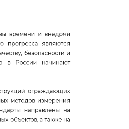
овы времени и внедряя
го прогресса являются
честву, безопасности и
да в России начинают
нструкций ограждающих
ных методов измерения
андарты направлены на
х объектов, а также на