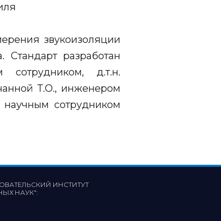
иля
мерения звукоизоляции
. Стандарт разработан
сотрудником, д.т.н.
чанной Т.О., инженером
, научным сотрудником
ОВАТЕЛЬСКИЙ ИНСТИТУТ
НЫХ НАУК"
: