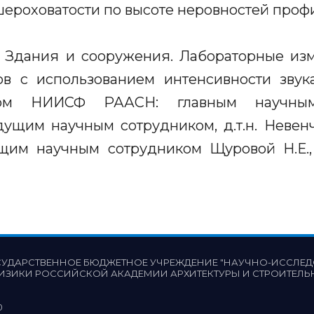
ероховатости по высоте неровностей проф
 Здания и сооружения. Лабораторные из
ов с использованием интенсивности звука
вом НИИСФ РААСН: главным научным 
дущим научным сотрудником, д.т.н. Невен
ущим научным сотрудником Щуровой Н.Е.
СУДАРСТВЕННОЕ БЮДЖЕТНОЕ УЧРЕЖДЕНИЕ "НАУЧНО-ИССЛЕД
ИЗИКИ РОССИЙСКОЙ АКАДЕМИИ АРХИТЕКТУРЫ И СТРОИТЕЛЬ
0