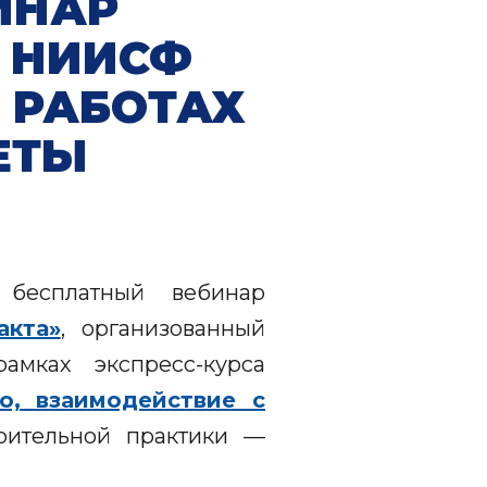
ИНАР
 НИИСФ
 РАБОТАХ
ЕТЫ
 бесплатный вебинар
акта»
, организованный
мках экспресс-курса
о, взаимодействие с
ительной практики —