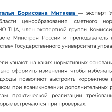
талья Борисовна Митяева
— эксперт У
сти ценообразования, сметного нор
НО ТЦА, член экспертной группы Комисс
вете Минстроя России и преподаватель 
стве» Государственного университета упра
ели узнают, на каких нормативных основан
льно оформить изменения, чтобы избежат
одходы позволяют выстроить корректное
иком при возникновении дополнительных р
сам практической реализации требовани
орые встречаются при проверках.