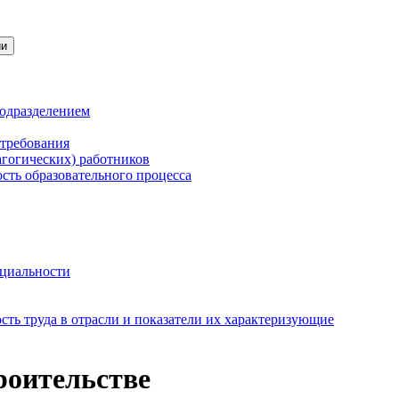
ии
подразделением
 требования
агогических) работников
сть образовательного процесса
нциальности
ть труда в отрасли и показатели их характеризующие
роительстве