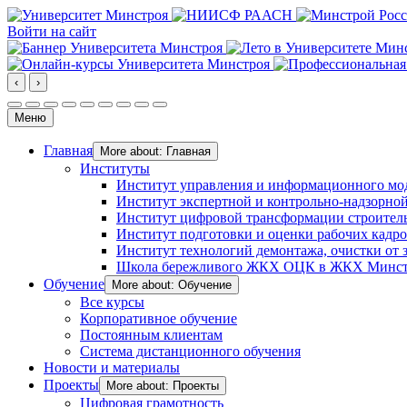
Войти на сайт
‹
›
Меню
Главная
More about: Главная
Институты
Институт управления и информационного мо
Институт экспертной и контрольно-надзорной
Институт цифровой трансформации строител
Институт подготовки и оценки рабочих кадр
Институт технологий демонтажа, очистки от з
Школа бережливого ЖКХ ОЦК в ЖКХ Минст
Обучение
More about: Обучение
Все курсы
Корпоративное обучение
Постоянным клиентам
Система дистанционного обучения
Новости и материалы
Проекты
More about: Проекты
Цифровая грамотность