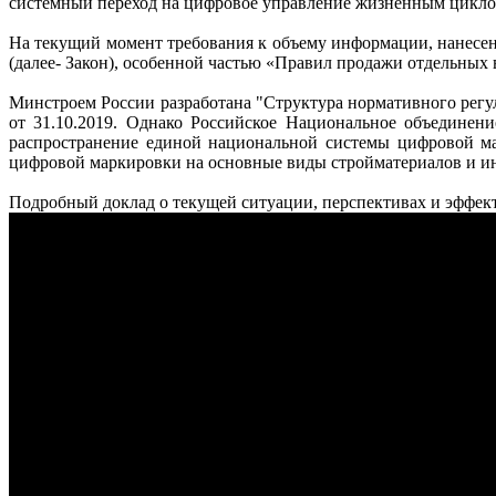
системный переход на цифровое управление жизненным циклом
На текущий момент требования к объему информации, нанесенн
(далее- Закон), особенной частью «Правил продажи отдельных
Минстроем России разработана "Структура нормативного рег
от 31.10.2019. Однако Российское Национальное объединен
распространение единой национальной системы цифровой ма
цифровой маркировки на основные виды стройматериалов и ин
Подробный доклад о текущей ситуации, перспективах и эффект