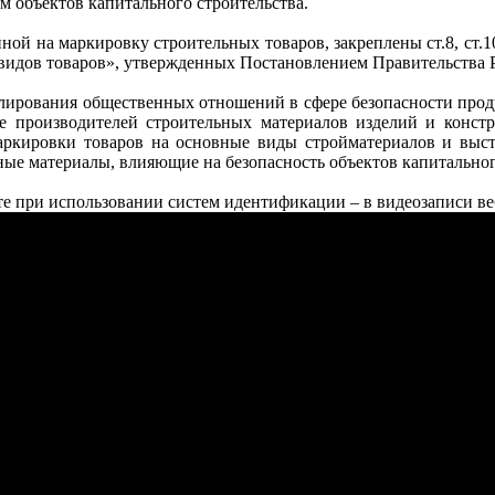
 объектов капитального строительства.
ой на маркировку строительных товаров, закреплены ст.8, ст.
 видов товаров», утвержденных Постановлением Правительства Р
улирования общественных отношений в сфере безопасности прод
ие производителей строительных материалов изделий и конс
ркировки товаров на основные виды стройматериалов и выст
ые материалы, влияющие на безопасность объектов капитальног
е при использовании систем идентификации – в видеозаписи ве