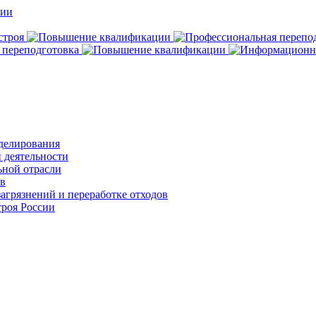
делирования
 деятельности
ьной отрасли
ов
агрязнений и переработке отходов
роя России