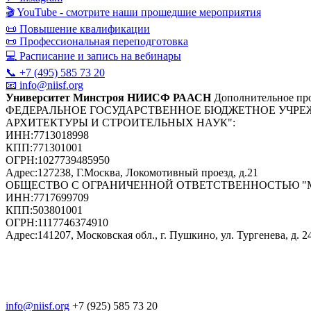
🎬 YouTube - смотрите наши прошедшие мероприятия
📜 Повышение квалификации
📜 Профессиональная переподготовка
💻 Расписание и запись на вебинары
📞 +7 (495) 585 73 20
📧 info@niisf.org
Университет Минстроя НИИСФ РААСН
Дополнительное про
ФЕДЕРАЛЬНОЕ ГОСУДАРСТВЕННОЕ БЮДЖЕТНОЕ УЧРЕ
АРХИТЕКТУРЫ И СТРОИТЕЛЬНЫХ НАУК"
:
ИНН:
7713018998
КПП:
771301001
ОГРН:
1027739485950
Адрес:
127238, Г.Москва, Локомотивный проезд, д.21
ОБЩЕСТВО С ОГРАНИЧЕННОЙ ОТВЕТСТВЕННОСТЬЮ 
ИНН:
7717699709
КПП:
503801001
ОГРН:
1117746374910
Адрес:
141207, Московская обл., г. Пушкино, ул. Тургенева, д. 24
info@niisf.org
+7 (925) 585 73 20