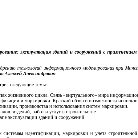
ование: эксплуатация зданий и сооружений с применением 
едрению технологий информационного моделирования при Минст
в Алексей Александрович
.
трел следующие темы:
апах жизненного цикла. Связь «виртуального» мира инф
ормацион
фикации и маркировки. Краткий обзор и возможности использов
икации, производства и использования систем маркировки.
ов, изделий, работ и услуг в строительстве.
апе эксплуатации зданий и сооружений.
 системам идентификации, маркировки и учета строительной 