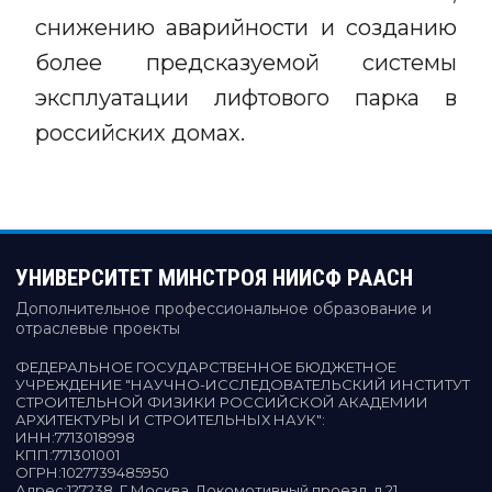
снижению аварийности и созданию
более предсказуемой системы
эксплуатации лифтового парка в
российских домах.
УНИВЕРСИТЕТ МИНСТРОЯ НИИСФ РААСН
Дополнительное профессиональное образование и
отраслевые проекты
ФЕДЕРАЛЬНОЕ ГОСУДАРСТВЕННОЕ БЮДЖЕТНОЕ
УЧРЕЖДЕНИЕ "НАУЧНО-ИССЛЕДОВАТЕЛЬСКИЙ ИНСТИТУТ
СТРОИТЕЛЬНОЙ ФИЗИКИ РОССИЙСКОЙ АКАДЕМИИ
АРХИТЕКТУРЫ И СТРОИТЕЛЬНЫХ НАУК"
:
ИНН:
7713018998
КПП:
771301001
ОГРН:
1027739485950
Адрес:
127238, Г.Москва, Локомотивный проезд, д.21