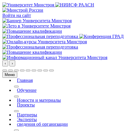
Войти на сайт
‹
›
Меню
Главная
More about: Главная
Обучение
More about: Обучение
Новости и материалы
Проекты
More about: Проекты
Партнеры
Эксперты
сведения об организации