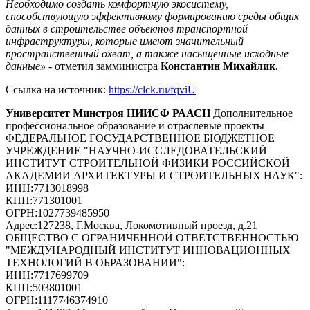
Необходимо создать комфортную экосистему,
способствующую эффективному формированию среды общих
данных в строительстве объектов транспортной
инфраструктуры, которые имеют значительный
пространственный охват, а также насыщенные исходные
данные»
-
отметил
замминистра
Константин
Михайлик
.
Ссылка на источник:
https://clck.ru/fqviU
Университет Минстроя НИИСФ РААСН
Дополнительное
профессиональное образование и отраслевые проекты
ФЕДЕРАЛЬНОЕ ГОСУДАРСТВЕННОЕ БЮДЖЕТНОЕ
УЧРЕЖДЕНИЕ "НАУЧНО-ИССЛЕДОВАТЕЛЬСКИЙ
ИНСТИТУТ СТРОИТЕЛЬНОЙ ФИЗИКИ РОССИЙСКОЙ
АКАДЕМИИ АРХИТЕКТУРЫ И СТРОИТЕЛЬНЫХ НАУК"
:
ИНН:
7713018998
КПП:
771301001
ОГРН:
1027739485950
Адрес:
127238, Г.Москва, Локомотивный проезд, д.21
ОБЩЕСТВО С ОГРАНИЧЕННОЙ ОТВЕТСТВЕННОСТЬЮ
"МЕЖДУНАРОДНЫЙ ИНСТИТУТ ИННОВАЦИОННЫХ
ТЕХНОЛОГИЙ В ОБРАЗОВАНИИ"
:
ИНН:
7717699709
КПП:
503801001
ОГРН:
1117746374910