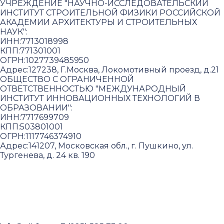
УЧРЕЖДЕНИЕ "НАУЧНО-ИССЛЕДОВАТЕЛЬСКИЙ
ИНСТИТУТ СТРОИТЕЛЬНОЙ ФИЗИКИ РОССИЙСКОЙ
АКАДЕМИИ АРХИТЕКТУРЫ И СТРОИТЕЛЬНЫХ
НАУК"
:
ИНН:
7713018998
КПП:
771301001
ОГРН:
1027739485950
Адрес:
127238, Г.Москва, Локомотивный проезд, д.21
ОБЩЕСТВО С ОГРАНИЧЕННОЙ
ОТВЕТСТВЕННОСТЬЮ "МЕЖДУНАРОДНЫЙ
ИНСТИТУТ ИННОВАЦИОННЫХ ТЕХНОЛОГИЙ В
ОБРАЗОВАНИИ"
:
ИНН:
7717699709
КПП:
503801001
ОГРН:
1117746374910
Адрес:
141207, Московская обл., г. Пушкино, ул.
Тургенева, д. 24 кв. 190
Пользовательское соглашение и политика
конфиденциальности
© 2018-2025. A.POST. Все права защищены
законодательством РФ