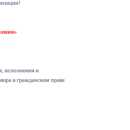
низации!
жения»
я, исполнения и
вора в гражданском праве