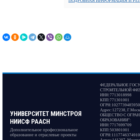
ПОДРОБНАЯ ИНФОРМАЦИЯ И РЕ
ФЕДЕРАЛЬНОЕ ГОС
СТРОИТЕЛЬНОЙ ФИ
ИНН:
7713018998
КПП:
771301001
ОГРН:
1027739485950
Адрес:
127238, Г.Моск
УНИВЕРСИТЕТ МИНСТРОЯ
ОБЩЕСТВО С ОГРА
ОБРАЗОВАНИИ"
:
НИИСФ РААСН
ИНН:
7717699709
Дополнительное профессиональное
КПП:
503801001
образование и отраслевые проекты
ОГРН:
1117746374910
Адрес:
141207, Московс