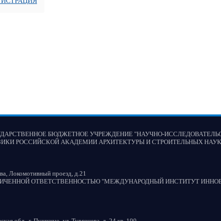
ГИСТРАЦИЯ
УДАРСТВЕННОЕ БЮДЖЕТНОЕ УЧРЕЖДЕНИЕ "НАУЧНО-ИССЛЕДОВАТЕЛЬ
ЗИКИ РОССИЙСКОЙ АКАДЕМИИ АРХИТЕКТУРЫ И СТРОИТЕЛЬНЫХ НАУК
ва, Локомотивный проезд, д.21
НИЧЕННОЙ ОТВЕТСТВЕННОСТЬЮ "МЕЖДУНАРОДНЫЙ ИНСТИТУТ ИННО
кая обл., г. Пушкино, ул. Тургенева, д. 24 кв. 190