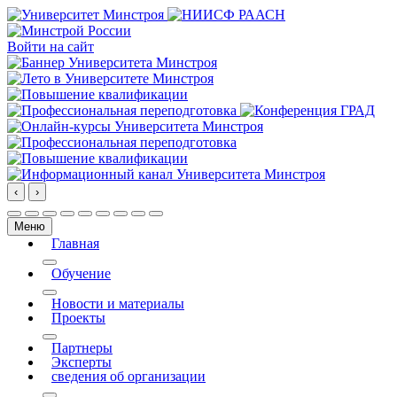
Войти на сайт
‹
›
Меню
Главная
More about: Главная
Обучение
More about: Обучение
Новости и материалы
Проекты
More about: Проекты
Партнеры
Эксперты
сведения об организации