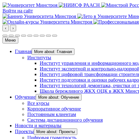
Войти на сайт
‹
›
Меню
Главная
More about: Главная
Институты
Институт управления и информационного мо
Институт экспертной и контрольно-надзорной
Институт цифровой трансформации строител
Институт подготовки и оценки рабочих кадр
Институт технологий демонтажа, очистки от з
Школа бережливого ЖКХ ОЦК в ЖКХ Минст
Обучение
More about: Обучение
Все курсы
Корпоративное обучение
Постоянным клиентам
Система дистанционного обучения
Новости и материалы
Проекты
More about: Проекты
Цифровая грамотность