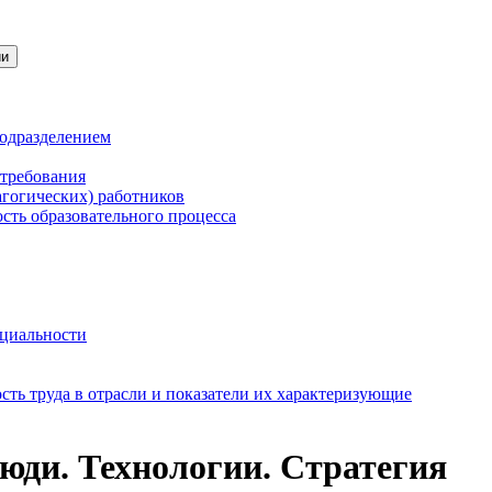
ии
подразделением
 требования
агогических) работников
сть образовательного процесса
нциальности
ть труда в отрасли и показатели их характеризующие
и. Технологии. Стратегия