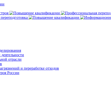
делирования
 деятельности
ьной отрасли
ов
агрязнений и переработке отходов
роя России