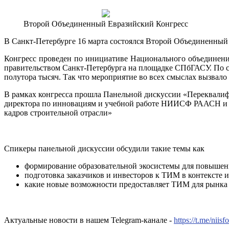
Второй Объединенный Евразийский Конгресс
В Санкт-Петербурге 16 марта состоялся Второй Объединенный
Конгресс проведен по инициативе Национального объединен
правительством Санкт-Петербурга на площадке СПбГАСУ. По с
полутора тысяч. Так что мероприятие во всех смыслах вызвало 
В рамках конгресса прошла Панельной дискуссии «Переквалиф
директора по инновациям и учебной работе НИИСФ РААСН и 
кадров строительной отрасли»
Спикеры панельной дискуссии обсудили такие темы как
формирование образовательной экосистемы для повышен
подготовка заказчиков и инвесторов к ТИМ в контексте
какие новые возможности предоставляет ТИМ для рынка 
Актуальные новости в нашем Telegram-канале -
https://t.me/niisf