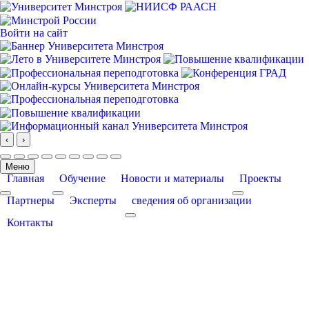
Войти на сайт
‹
›
Меню
Главная
Обучение
Новости и материалы
Проекты
More about: Главная
More about: Обучение
More about: Про
Партнеры
Эксперты
сведения об организации
More about: сведения об организации
Контакты