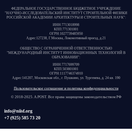
ФЕДЕРАЛЬНОЕ ГОСУДАРСТВЕННОЕ БЮДЖЕТНОЕ УЧРЕЖДЕНИЕ
"НАУЧНО-ИССЛЕДОВАТЕЛЬСКИЙ ИНСТИТУТ СТРОИТЕЛЬНОЙ ФИЗИКИ
РОССИЙСКОЙ АКАДЕМИИ АРХИТЕКТУРЫ И СТРОИТЕЛЬНЫХ НАУК"
:
ИНН:
7713018998
КПП:
771301001
ОГРН:
1027739485950
Адрес:
127238, Г.Москва, Локомотивный проезд, д.21
ОБЩЕСТВО С ОГРАНИЧЕННОЙ ОТВЕТСТВЕННОСТЬЮ
"МЕЖДУНАРОДНЫЙ ИНСТИТУТ ИННОВАЦИОННЫХ ТЕХНОЛОГИЙ В
ОБРАЗОВАНИИ"
:
ИНН:
7717699709
КПП:
503801001
ОГРН:
1117746374910
Адрес:
141207, Московская обл., г. Пушкино, ул. Тургенева, д. 24 кв. 190
Пользовательское соглашение и политика конфиденциальности
© 2018-2025. A.POST. Все права защищены законодательством РФ
info@niisf.org
+7 (925) 585 73 20