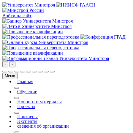
Войти на сайт
‹
›
Меню
Главная
More about: Главная
Обучение
More about: Обучение
Новости и материалы
Проекты
More about: Проекты
Партнеры
Эксперты
сведения об организации