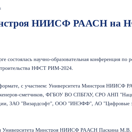
л
инстроя НИИСФ РААСН на 
урге состоялась научно-образовательная конференция по 
строительства НФСТ РИМ-2024.
 формате, с участием: Университета Минстроя НИИСФ
нженеров-сметчиков, ФГБОУ ВО СПБГАУ, СРО АНП "Нац
ии, ЗАО "Визардсофт", ООО "ИНЭФФ", АО "Цифровые 
ы Университета Минстроя НИИСФ РААСН Паскина М.В. 