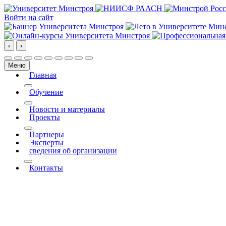
Войти на сайт
‹
›
Меню
Главная
More about: Главная
Обучение
More about: Обучение
Новости и материалы
Проекты
More about: Проекты
Партнеры
Эксперты
сведения об организации
More about: сведения об организации
Контакты