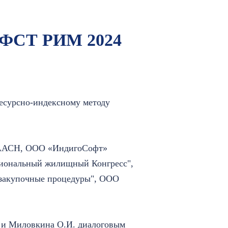
НФСТ РИМ 2024
ресурсно-индексному методу
 РААСН, ООО «ИндигоСофт»
иональный жилищный Конгресс",
закупочные процедуры", ООО
и Миловкина О.И. диалоговым