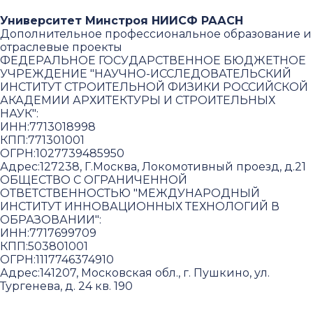
Университет Минстроя НИИСФ РААСН
Дополнительное профессиональное образование и
отраслевые проекты
ФЕДЕРАЛЬНОЕ ГОСУДАРСТВЕННОЕ БЮДЖЕТНОЕ
УЧРЕЖДЕНИЕ "НАУЧНО-ИССЛЕДОВАТЕЛЬСКИЙ
ИНСТИТУТ СТРОИТЕЛЬНОЙ ФИЗИКИ РОССИЙСКОЙ
АКАДЕМИИ АРХИТЕКТУРЫ И СТРОИТЕЛЬНЫХ
НАУК"
:
ИНН:
7713018998
КПП:
771301001
ОГРН:
1027739485950
Адрес:
127238, Г.Москва, Локомотивный проезд, д.21
ОБЩЕСТВО С ОГРАНИЧЕННОЙ
ОТВЕТСТВЕННОСТЬЮ "МЕЖДУНАРОДНЫЙ
ИНСТИТУТ ИННОВАЦИОННЫХ ТЕХНОЛОГИЙ В
ОБРАЗОВАНИИ"
:
ИНН:
7717699709
КПП:
503801001
ОГРН:
1117746374910
Адрес:
141207, Московская обл., г. Пушкино, ул.
Тургенева, д. 24 кв. 190
Пользовательское соглашение и политика