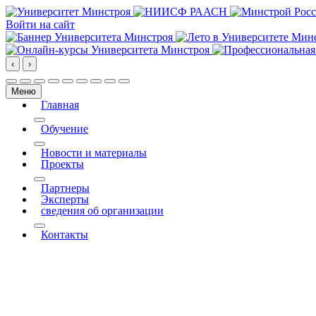
Войти на сайт
‹
›
Меню
Главная
More about: Главная
Обучение
More about: Обучение
Новости и материалы
Проекты
More about: Проекты
Партнеры
Эксперты
сведения об организации
More about: сведения об организации
Контакты