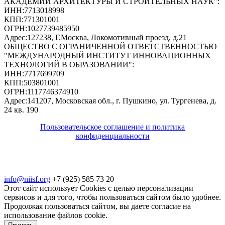
АКАДЕМИИ АРХИТЕКТУРЫ И СТРОИТЕЛЬНЫХ НАУК"
:
ИНН:
7713018998
КПП:
771301001
ОГРН:
1027739485950
Адрес:
127238, Г.Москва, Локомотивный проезд, д.21
ОБЩЕСТВО С ОГРАНИЧЕННОЙ ОТВЕТСТВЕННОСТЬЮ
"МЕЖДУНАРОДНЫЙ ИНСТИТУТ ИННОВАЦИОННЫХ
ТЕХНОЛОГИЙ В ОБРАЗОВАНИИ"
:
ИНН:
7717699709
КПП:
503801001
ОГРН:
1117746374910
Адрес:
141207, Московская обл., г. Пушкино, ул. Тургенева, д.
24 кв. 190
Пользовательское соглашение и политика
конфиденциальности
© 2018-2025. A.POST. Все права защищены
законодательством РФ
info@niisf.org
+7 (925) 585 73 20
Этот сайт использует Cookies с целью персонализации
сервисов и для того, чтобы пользоваться сайтом было удобнее.
Продолжая пользоваться сайтом, вы даете согласие на
использование файлов cookie.