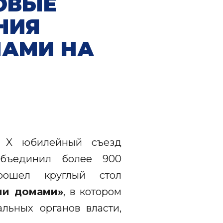
ОВЫЕ
НИЯ
АМИ НА
 X юбилейный съезд
 объединил более 900
рошел круглый стол
ми домам
и»
, в котором
льных органов власти,