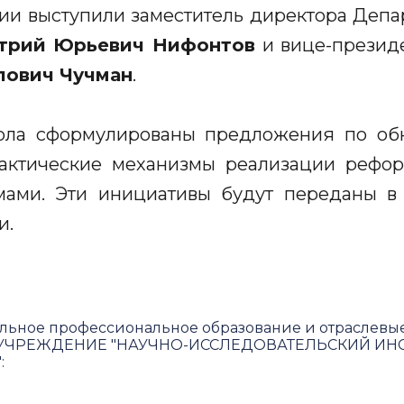
ии выступили заместитель директора Депа
трий Юрьевич Нифонтов
и вице-презид
лович Чучман
.
тола сформулированы предложения по о
актические механизмы реализации рефо
мами. Эти инициативы будут переданы в
и.
льное профессиональное образование и отраслевы
ЧРЕЖДЕНИЕ "НАУЧНО-ИССЛЕДОВАТЕЛЬСКИЙ ИНС
"
: