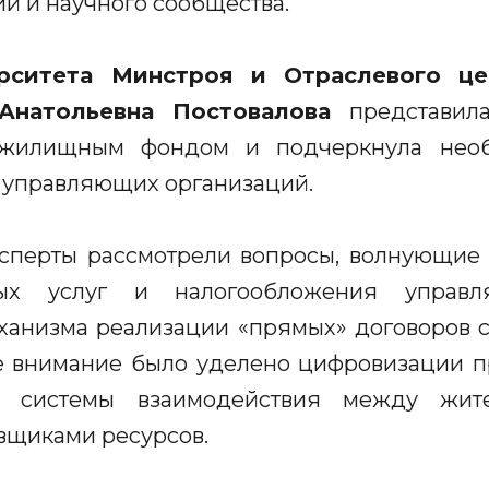
й и научного сообщества.
ерситета Минстроя и Отраслевого це
натольевна Постовалова
представил
 жилищным фондом и подчеркнула необ
 управляющих организаций.
сперты рассмотрели вопросы, волнующие 
ьных услуг и налогообложения управ
ханизма реализации «прямых» договоров
е внимание было уделено цифровизации п
й системы взаимодействия между жит
вщиками ресурсов.